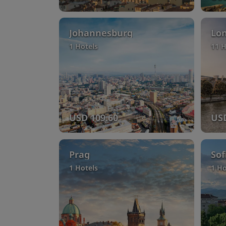
Johannesburg
Lo
1 Hotels
11 H
Fra
USD 109.60
USD
Prag
Sof
1 Hotels
1 Ho