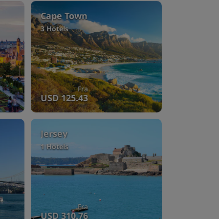
Cape Town
3 Hotels
Fra
USD 125.43
Jersey
1 Hotels
Fra
USD 310.76