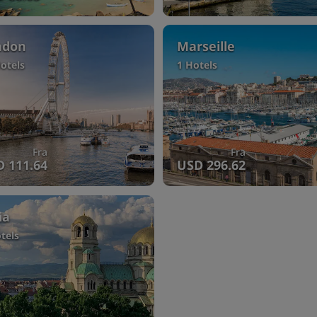
ndon
Marseille
otels
1 Hotels
Fra
Fra
 111.64
USD 296.62
ia
tels