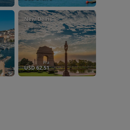
New Delhi
3 Hotels
Fra
USD 62.51