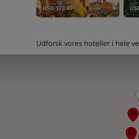
Fra
USD 173.49
USD
Udforsk vores hoteller i hele v
38
12