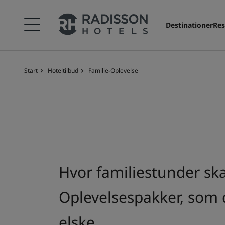
Destinationer
Res
Start
Hoteltilbud
Familie-Oplevelse
Hvor familiestunder sk
Oplevelsespakker, som d
elske