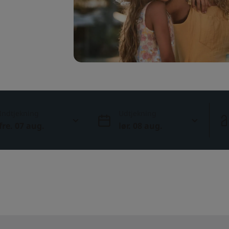
Indtjekning
Udtjekning
fre. 07 aug.
lør. 08 aug.