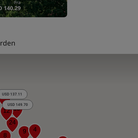
Fra
 140.29
erden
USD 137.11
4
USD 149.70
13
12
24
4
9
8