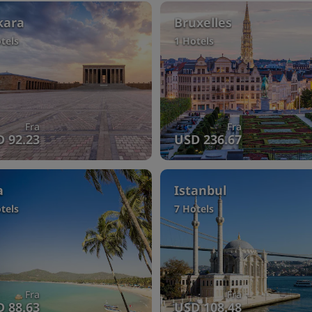
kara
Bruxelles
tels
1 Hotels
Fra
Fra
 92.23
USD 236.67
a
Istanbul
tels
7 Hotels
Fra
Fra
 88.63
USD 108.48