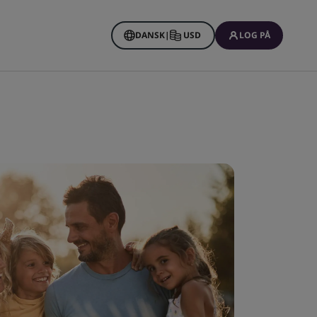
DANSK
|
USD
LOG PÅ