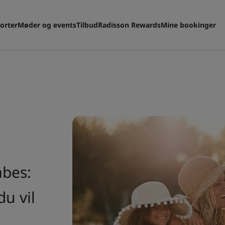
orter
Møder og events
Tilbud
Radisson Rewards
Mine bookinger
abes:
u vil