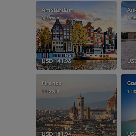
Amsterdam
An
3 Hotels
1 Ho
Fra
USD 141.98
USD
Firenze
Go
1 Hotels
1 Ho
Fra
USD 181.94
USD