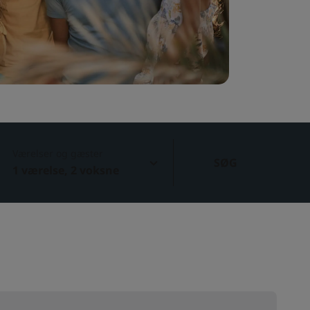
Værelser og gæster
SØG
1 værelse, 2 voksne