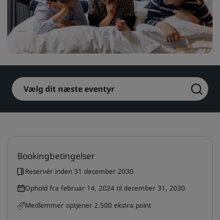
Park Plaza
Park Inn by Radisson
Centrum-hoteller
Besøg vores blog
Prize by Radisson
Country Inn & Suites
Vælg dit næste eventyr
Tilknyttede brands i Kina
J.
Jin Jiang
Bookingbetingelser
Kunlun
Golden Tulip
Reservér inden 31 december 2030
Ophold fra februar 14, 2024 til december 31, 2030
Medlemmer optjener 2.500 ekstra point