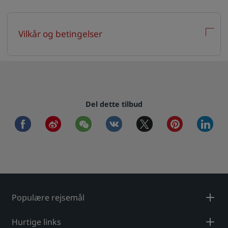
Vilkår og betingelser
Del dette tilbud
facebook
weibo
wechat
vkontakte
twitter
pinterest
linkedi
Populære rejsemål
Hurtige links