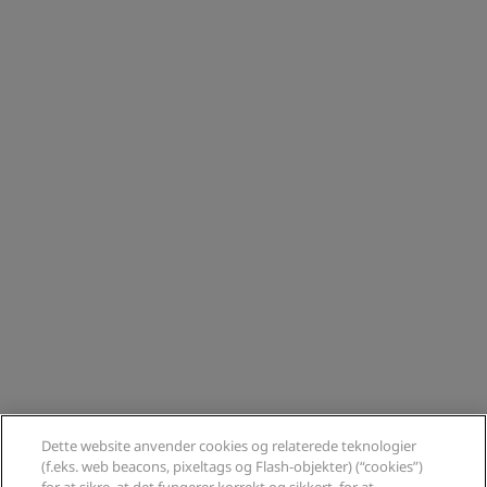
Dette website anvender cookies og relaterede teknologier
(f.eks. web beacons, pixeltags og Flash-objekter) (“cookies”)