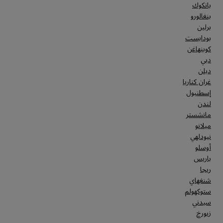
بانكوك
بنغالورو
برلين
بودابست
كوبنهاغن
دبي
دبلن
غران كناريا
إسطنبول
لندن
مانشستر
ميلانو
نيودلهي
أوسلو
باريس
ريجا
شنغهاي
ستوكهولم
سيدني
زيورخ