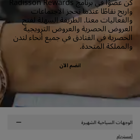
كن عضوًا في برنامج Radisson Rewards
واربح نقاطًا عندما تحجز الاجتماعات
والفعاليات معنا. الطريقة السهلة لفتح
العروض الحصرية والعروض الترويجية
الحصرية في الفنادق في جميع أنحاء لندن
والمملكة المتحدة.
انضم الآن
الوجهات السياحية الشهيرة
أمستردام