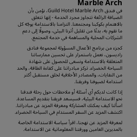
Marble Arch
في فندق Guild Hotel Marble Arch، نؤمن بأن
الضيافة الرائعة تتجاوز مجرد الخدمة - إنها تتعلق
بالاهتمام بكوكبنا ومجتمعنا. التزامنا بالاستدامة يوجّه كل
ما نقوم به، بدءًا من تقليل أثرنا البيئي، وصولًا إلى دعم
الشركات المحلية والمساهمة في خدمة المجتمع.
كجزء من برنامج الأعمال المسؤولة لمجموعة فنادق
راديسون، نعمل باستمرار على تحسين ممارساتنا
المتعلقة بالاستدامة ونسعى للحصول على شهادة
السياحة الخضراء. تركز مبادراتنا على كفاءة الطاقة، والحد
من النفايات، والمصادر الأخلاقية لخلق مستقبل أكثر
استدامة لضيوفنا وفريقنا.
إذا كانت لديكم أي أسئلة أو ملاحظات حول رحلة فندقنا
نحو الاستدامة البيئية، فسيسعد فريقنا بتقديم المساعدة.
اسألنا كيف يمكنك المشاركة ومعرفة المزيد عن مبادراتنا.
اكتشف المزيد عن السفر المستدام في
السياحة الخضراء
.
لمعرفة المزيد عن نهجنا، اقرأ سياسة الاستدامة الخاصة
بالمديرين العامين وورقتنا المعلوماتية عن الاستدامة.