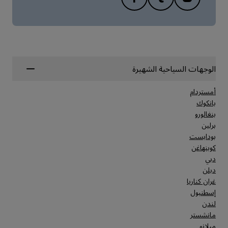
الوجهات السياحية الشهيرة
أمستردام
بانكوك
بنغالورو
برلين
بودابست
كوبنهاغن
دبي
دبلن
غران كناريا
إسطنبول
لندن
مانشستر
ميلانو