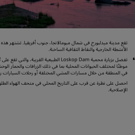
اطلب عرض أسعار
وجهات الفعاليات
حلول الصناعة
تقع مدينة ميدلبورج في شمال مبومالانجا، جنوب أفريقيا. تشتهر هذه ا
البحث عن الرحلات
الأنشطة الخارجية والنقاط الثقافية الساخنة.
البحث عن الرحلات
موطنًا لمختلف الحيوانات المحلية بما في ذلك الزرافات والحمار الوحش
تناول الطعام
في المنطقة من خلال مسارات المشي المختلفة أو رحلات السيارات ربا
احصل على نظرة عن قرب على التاريخ المحلي في متحف الهواء الطلق في
البحث عن مطعم
الإصلاحية.
الخدمات الرقمية
تطبيق فنادق راديسون