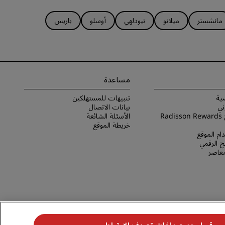
مانشستر
ميلانو
نيودلهي
أوسلو
باريس
مساعدة
ية
تنبيهات للمستهلكين
ني
بيانات الاتصال
شروط برنامج Radisson Rewards
الأسئلة الشائعة
خريطة الموقع
ام الموقع
 الرقمي
لمعاصر