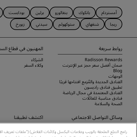
أمستردام
بانكوك
بنغالورو
برلين
بودابست
ريجا
شنغهاي
ستوكهولم
سيدني
زيورخ
روابط سريعة
المهنيون في قطاع السف
Radisson Rewards
الشركاء
ضمان أفضل سعر حجز عبر الإنترنت
وكلاء السفر
Blog
الوجهات
الفنادق الجديدة والمُزمع افتتاحها قريبًا
تطبيق فنادق راديسون
الفنادق المعتمدة في مجال الرياضة
فنادق مناسبة للعائلات
الصحة والسلامة
وسائل التواصل الاجتماعي
اكتشف تطبيقنا
علامات فنادق راديسون التجارية
اكتشف تطبيق Radisson Hotels
رامج التتبّع الملحقة بالويب وعلامات البكسل وكائنات الفلاش) ("ملفات تعريف ال