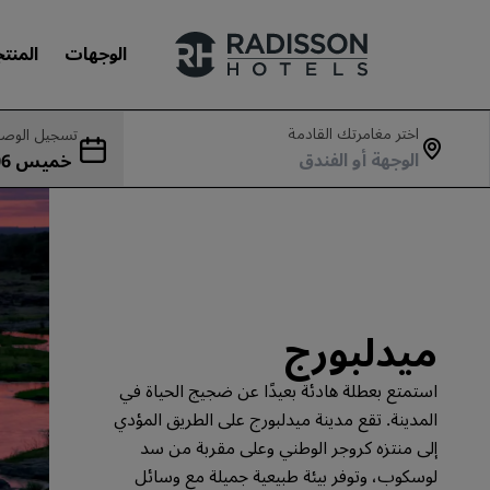
الوجهات
المنت
اختر مغامرتك القادمة
تسجيل الوصو
علاماتنا التجارية
جمعة 07 أغسطس
علامات فنادق راديسون التجارية
ميدلبورج
استمتع بعطلة هادئة بعيدًا عن ضجيج الحياة في
المدينة. تقع مدينة ميدلبورج على الطريق المؤدي
إلى منتزه كروجر الوطني وعلى مقربة من سد
لوسكوب، وتوفر بيئة طبيعية جميلة مع وسائل