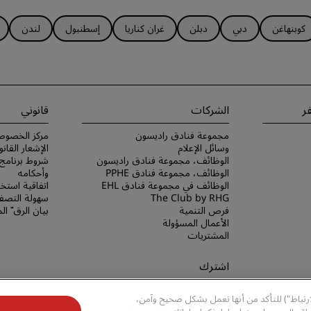
كوبنهاغن
دبي
دبلن
غران كناريا
إسطنبول
لندن
ر
الشركات
قانوني
مجموعة فنادق راديسون
مركز الخصوص
وسائل الإعلام
الإشعار القانو
الوظائف، مجموعة فنادق راديسون
الوظائف، مجموعة فنادق PPHE
وأحكامه
الوظائف في مجموعة فنادق EHL
اتفاقية استخد
The Club by RHG
سهولة التصفح
فرص التنمية
بيان الرق ّ ا
الأعمال المسؤولة
المشتريات
اشترك
لا تفوّت فرصة الحصول على أفضل
ارتباط") للتأكد من أنها تعمل بشكل صحيح وآمن،
عروضنا