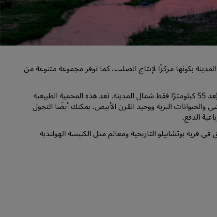
قاعات الزفاف
إقامات مستدامة
إقامات الفرق الرياضية
مسافر بغرض العمل
لمدينة بكونها مركزًا لإنتاج الصلب، كما توفر مجموعة متنوعة من
فنادق في وسط المدينة
تفضل بزيارة مدونتنا
تفضل بزيارة محمية Loskop Dam الطبيعية القريبة، والتي تقع على بُعد 55 كيلومترًا فقط شمال المدينة. تعد هذه المحمية الطبيعية
ي والحيوانات البرية ووحيد القرن الأبيض. يمكنك أيضًا التجول
Radisson Rewards
عية الدفع.
استكشف برنامج Radisson Rewards
 قرية بوتشابيلو التاريخية ومعالم مثل الكنيسة الهولندية
المزايا
كيفية استخدام النقاط
كيفية ربح النقاط
موظفو الحجز ومُنظِّمو الرحلات