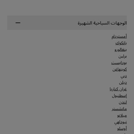
الوجهات السياحية الشهيرة
أمستردام
بانكوك
بنغالورو
برلين
بودابست
كوبنهاغن
دبي
دبلن
غران كناريا
إسطنبول
لندن
مانشستر
ميلانو
نيودلهي
أوسلو