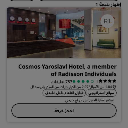
إظهار نتيجة 1
Cosmos Yaroslavl Hotel, a member
of Radisson Individuals
|
757 تعليقات
1.84 من الأميال/2.97 من الكيلومترات من المركز ياروسلافل
موقع استراتيجي
تناول الطعام داخل الفندق
تستمر عملية الحجز على موقع خارجي
احجز غرفة