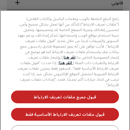
مجموعة فنادق راديسون
قانوني
تطبيق فنادق راديسون
وسائل الإعلام
الفنادق المعتمدة في مجال الرياضة
الوظائف، مجموعة فنادق راديسون
مركز الخصوصية
مساعدة
فنادق مناسبة للعائلات
رامج التتبّع الملحقة بالويب وعلامات البكسل وكائنات الفلاش)
الوظائف، مجموعة فنادق PPHE
الإشعار القانوني
الصحة والسلامة
("ملفات تعريف الارتباط") للتأكد من أنها تعمل بشكل صحيح وآمن،
الوظائف في مجموعة فنادق EHL
شروط برنامج Radisson Rewards وأحكامه
تنبيهات للمستهلكين
لتحسين إعلاناتك وتجربة التصفح الخاصة بك وتخصيصها، وتحليل
The Club by RHG
وسائل التواصل الاجتماعي
اتفاقية استخدام الموقع
نسبة استخدام مواقع الويب واستخدامها، لتذكر إعداداتك، ودعم جهود
بيانات الاتصال
فرص التنمية
التسويق والمبيعات لدينا. من خلال تحديد "قبول ملفات تعريف
سهولة التصفح الرقمي
الأسئلة الشائعة
علامات فنادق راديسون التجارية
الأعمال المسؤولة
الارتباط"، فأنت توافق على أنه يجوز لمجموعة فنادق راديسون جمع
بيان الرق ّ المعاصر
خريطة الموقع
بيانات عنك واستخدام ملفات تعريف الارتباط كما هو موضح في
المشتريات
إشعار الخصوصية الخاص بنا [
نقر هنا
] وإشعار ملفات تعريف
الارتباط والتقنيات ذات الصلة [
انقر هنا
]. إذا حددت "قبول ملفات
تعريف الارتباط الأساسية فقط"، فسنقوم فقط بتخزين ملفات تعريف
الارتباط الضرورية لتشغيل الموقع الإلكتروني بشكل جيد. إذا كنت
ترغب في اتخاذ خيارات أكثر تحديدًا، فحدد "إعدادات ملفات تعريف
الارتباط".
لا تفوّت فرصة الحصول على أفضل عروضنا
قبول جميع ملفات تعريف الارتباط
قبول ملفات تعريف الارتباط الأساسية فقط
© 2026 مجموعة فنادق راديسون.
جميع الحقوق محفوظة. مجموعة فنادق
راديسون (RHG)، وراديسون، وراديسون رِد، وراديسون بلو، وراديسون كوليكشن،
وراديسون إنديفيديولز، وبارك بلازا، وبارك إن، وكانتري إن آند سويتس، وPrize by
Radisson، وRadisson Rewards، وRadisson Meetings هي علامات تجارية