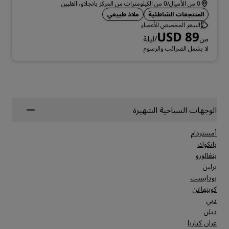
0 من الأميال/0 من الكيلومترات من المركز بانجلاو، الفلبين
المنتجعات الشاطئية
ملاذ طبيعي
السعر المخصص للأعضاء
USD 89
من
/ليلة
لا يشمل الضرائب والرسوم
الوجهات السياحية الشهيرة
أمستردام
بانكوك
بنغالورو
برلين
بودابست
كوبنهاغن
دبي
دبلن
غران كناريا