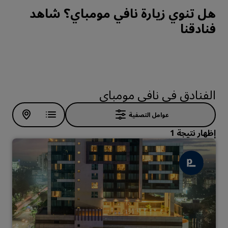
هل تنوي زيارة نافي مومباي؟ شاهد
فنادقنا
الفنادق في نافي مومباي
عوامل التصفية
إظهار نتيجة 1