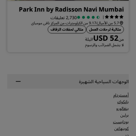
Park Inn by Radisson Navi Mumbai
|
2,730 تعليقات
5.7 من الأميال/9.17 من الكيلومترات من المركز نافي مومباي
مثالية لرحلات العمل
مثالي لحفلات الزفاف
USD 52
من
/ليلة
لا يشمل الضرائب والرسوم
الوجهات السياحية الشهيرة
أمستردام
بانكوك
بنغالورو
برلين
بودابست
كوبنهاغن
دبي