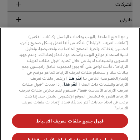
Blog
الشركاء
الشركات
الوجهات
وكلاء السفر
الفنادق الجديدة والمُزمع افتتاحها قريبًا
مجموعة فنادق راديسون
قانوني
تطبيق فنادق راديسون
وسائل الإعلام
الفنادق المعتمدة في مجال الرياضة
الوظائف، مجموعة فنادق راديسون
مركز الخصوصية
مساعدة
فنادق مناسبة للعائلات
رامج التتبّع الملحقة بالويب وعلامات البكسل وكائنات الفلاش)
الوظائف، مجموعة فنادق PPHE
الإشعار القانوني
الصحة والسلامة
("ملفات تعريف الارتباط") للتأكد من أنها تعمل بشكل صحيح وآمن،
الوظائف في مجموعة فنادق EHL
شروط برنامج Radisson Rewards وأحكامه
تنبيهات للمستهلكين
لتحسين إعلاناتك وتجربة التصفح الخاصة بك وتخصيصها، وتحليل
The Club by RHG
وسائل التواصل الاجتماعي
اتفاقية استخدام الموقع
نسبة استخدام مواقع الويب واستخدامها، لتذكر إعداداتك، ودعم جهود
بيانات الاتصال
فرص التنمية
التسويق والمبيعات لدينا. من خلال تحديد "قبول ملفات تعريف
سهولة التصفح الرقمي
الأسئلة الشائعة
علامات فنادق راديسون التجارية
الأعمال المسؤولة
الارتباط"، فأنت توافق على أنه يجوز لمجموعة فنادق راديسون جمع
بيان الرق ّ المعاصر
خريطة الموقع
بيانات عنك واستخدام ملفات تعريف الارتباط كما هو موضح في
المشتريات
إشعار الخصوصية الخاص بنا [
نقر هنا
] وإشعار ملفات تعريف
الارتباط والتقنيات ذات الصلة [
انقر هنا
]. إذا حددت "قبول ملفات
تعريف الارتباط الأساسية فقط"، فسنقوم فقط بتخزين ملفات تعريف
الارتباط الضرورية لتشغيل الموقع الإلكتروني بشكل جيد. إذا كنت
ترغب في اتخاذ خيارات أكثر تحديدًا، فحدد "إعدادات ملفات تعريف
الارتباط".
لا تفوّت فرصة الحصول على أفضل عروضنا
قبول جميع ملفات تعريف الارتباط
قبول ملفات تعريف الارتباط الأساسية فقط