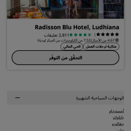
Radisson Blu Hotel, Ludhiana
|
2,811 تعليقات
4.67 من الأميال/7.52 من الكيلومترات من المركز لوديانا
مثالية لرحلات العمل
الحي المالي
التحقُّق من التوفُّر
الوجهات السياحية الشهيرة
أمستردام
بانكوك
بنغالورو
برلين