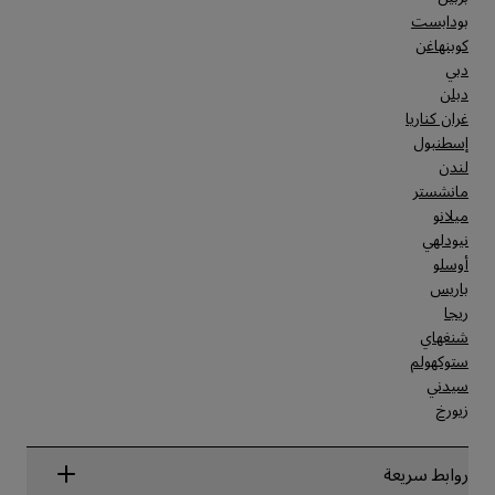
بودابست
كوبنهاغن
دبي
دبلن
غران كناريا
إسطنبول
لندن
مانشستر
ميلانو
نيودلهي
أوسلو
باريس
ريجا
شنغهاي
ستوكهولم
سيدني
زيورخ
روابط سريعة