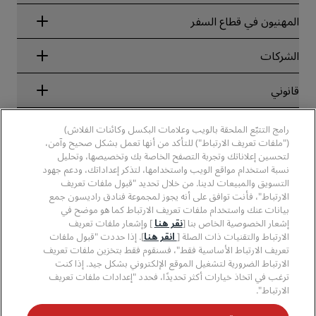
Radisson Rewards
المهنيون في قطاع السفر
ضمان أفضل سعر حجز عبر الإنترنت
Blog
الشركاء
الشركات
الوجهات
وكلاء السفر
الفنادق الجديدة والمُزمع افتتاحها قريبًا
مجموعة فنادق راديسون
قانوني
تطبيق فنادق راديسون
وسائل الإعلام
الفنادق المعتمدة في مجال الرياضة
الوظائف، مجموعة فنادق راديسون
مركز الخصوصية
مساعدة
فنادق مناسبة للعائلات
رامج التتبّع الملحقة بالويب وعلامات البكسل وكائنات الفلاش)
الوظائف، مجموعة فنادق PPHE
الإشعار القانوني
الصحة والسلامة
("ملفات تعريف الارتباط") للتأكد من أنها تعمل بشكل صحيح وآمن،
الوظائف في مجموعة فنادق EHL
شروط برنامج Radisson Rewards وأحكامه
تنبيهات للمستهلكين
لتحسين إعلاناتك وتجربة التصفح الخاصة بك وتخصيصها، وتحليل
The Club by RHG
وسائل التواصل الاجتماعي
اتفاقية استخدام الموقع
نسبة استخدام مواقع الويب واستخدامها، لتذكر إعداداتك، ودعم جهود
بيانات الاتصال
فرص التنمية
التسويق والمبيعات لدينا. من خلال تحديد "قبول ملفات تعريف
سهولة التصفح الرقمي
الأسئلة الشائعة
علامات فنادق راديسون التجارية
الأعمال المسؤولة
الارتباط"، فأنت توافق على أنه يجوز لمجموعة فنادق راديسون جمع
بيان الرق ّ المعاصر
خريطة الموقع
بيانات عنك واستخدام ملفات تعريف الارتباط كما هو موضح في
المشتريات
إشعار الخصوصية الخاص بنا [
نقر هنا
] وإشعار ملفات تعريف
الارتباط والتقنيات ذات الصلة [
انقر هنا
]. إذا حددت "قبول ملفات
تعريف الارتباط الأساسية فقط"، فسنقوم فقط بتخزين ملفات تعريف
الارتباط الضرورية لتشغيل الموقع الإلكتروني بشكل جيد. إذا كنت
ترغب في اتخاذ خيارات أكثر تحديدًا، فحدد "إعدادات ملفات تعريف
الارتباط".
لا تفوّت فرصة الحصول على أفضل عروضنا