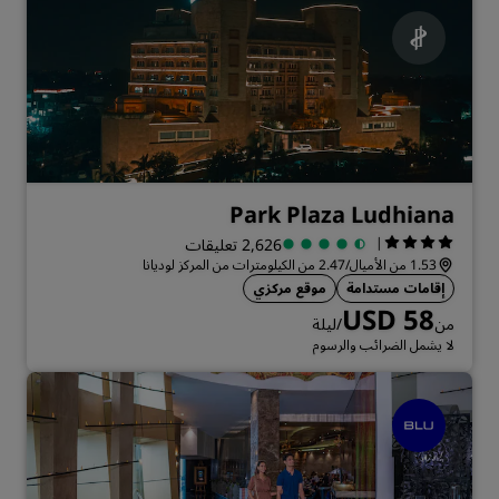
Park Plaza Ludhiana
|
2,626 تعليقات
1.53 من الأميال/2.47 من الكيلومترات من المركز لوديانا
إقامات مستدامة
موقع مركزي
USD 58
من
/ليلة
لا يشمل الضرائب والرسوم