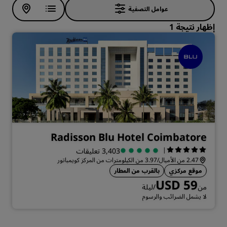
عوامل التصفية
إظهار نتيجة 1
Radisson Blu Hotel Coimbatore
|
3,403 تعليقات
2.47 من الأميال/3.97 من الكيلومترات من المركز كويمباتور
موقع مركزي
بالقرب من المطار
USD 59
من
/ليلة
لا يشمل الضرائب والرسوم