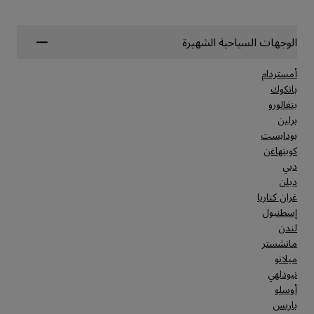
الوجهات السياحية الشهيرة
أمستردام
بانكوك
بنغالورو
برلين
بودابست
كوبنهاغن
دبي
دبلن
غران كناريا
إسطنبول
لندن
مانشستر
ميلانو
نيودلهي
أوسلو
باريس