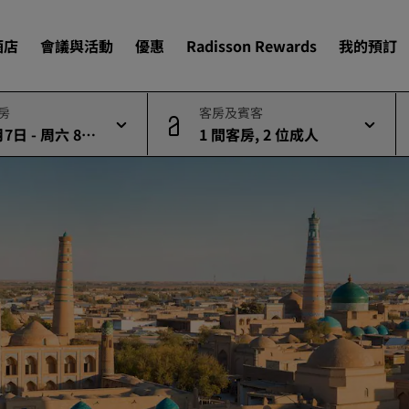
酒店
會議與活動
優惠
Radisson Rewards
我的預訂
退房
客房及賓客
7日 - 周六 8月
1 間客房, 2 位成人
尋找您的酒店
目的地
度假酒店
酒店式公寓
機場酒店
即將登場的全新酒店
會議與活動
探索 Radisson Meetings
預訂會議空間