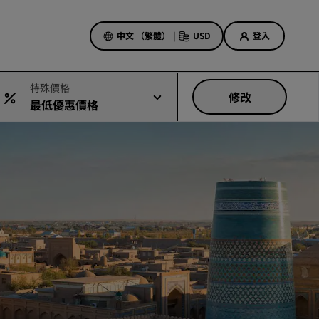
中文 （繁體）
|
USD
登入
特殊價格
修改
最低優惠價格
酒店優惠
探索優惠折扣
首次見面禮
當日優惠
事先預訂
查看我們的套裝方案
旅行創意
適合家庭的酒店
Rad Pets