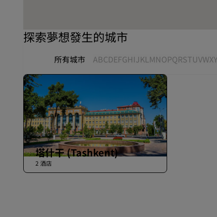
探索夢想發生的城市
所有城市
A
B
C
D
E
F
G
H
I
J
K
L
M
N
O
P
Q
R
S
T
U
V
W
X
塔什干 (Tashkent)
2 酒店