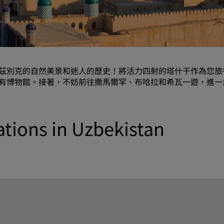
要求報價
活動目的地
產業解決方案
茲別克的自然美景和迷人的歷史！將活力四射的塔什干作為您旅
搜尋航班
有博物館。接著，不妨前往撒馬爾罕、布哈拉和希瓦一遊，進一
搜尋航班
用餐
ations in Uzbekistan
搜尋餐廳
數位服務
Radisson Hotels APP