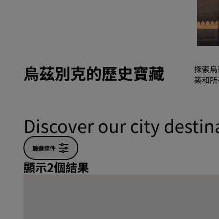
中國區關聯品牌
烏茲別克的歷史寶藏
探索烏
築和所
Discover our city destin
篩選條件
顯示2個結果