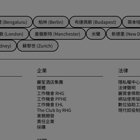
(Bengaluru)
柏林 (Berlin)
布達佩斯 (Budapest)
哥本哈根
 (London)
曼徹斯特 (Manchester)
米蘭
新德里 (New De
dney)
蘇黎世 (Zurich)
企業
法律
麗笙酒店集團
隱私權中心
媒體
法律聲明
工作機會 RHG
麗賞會條款
工作機會 PPHE
網站使用協
工作機會 EHL
數位協助工
The Club by RHG
現代奴役制
業務開發
責任企業
採購