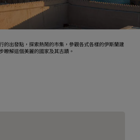
婚禮場地
環保酒店
運動團隊住宿
商務旅客
行的出發點，探索熱鬧的市集，參觀各式各樣的伊斯蘭建
市中心酒店
步瞭解這個美麗的國家及其古蹟。
造訪我們的部落格
Radisson Rewards
探索麗賞會
福利
如何使用積分
如何賺取積分
專業訂房人員和會議組織者