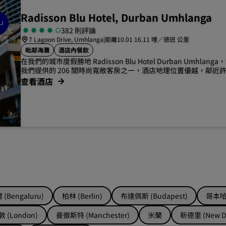
Radisson Blu Hotel, Durban Umhlanga
382 則評論
7 Lagoon Drive, Umhlanga
|
距離10.01 16.11 哩／德班 公里
毗鄰海灘
酒店內餐飲
在我們的城市度假勝地 Radisson Blu Hotel Durban Umhla
我們提供的 206 間時尚寬敞客房之一，酒店地理位置優越，鄰近
查看酒店
(Bengaluru)
柏林 (Berlin)
布達佩斯 (Budapest)
哥本哈根
 (London)
曼徹斯特 (Manchester)
米蘭
新德里 (New De