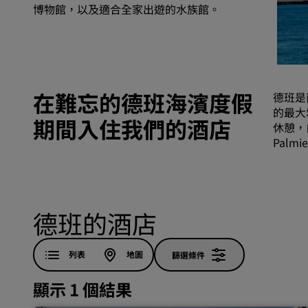
博物館，以及適合全家出遊的水族館。
中國區關聯品牌
在難忘的德班海濱度假
德班是
的最大
期間入住我們的酒店
休憩，
Pal
德班的酒店
列表
地圖
篩選條件
顯示 1 個結果