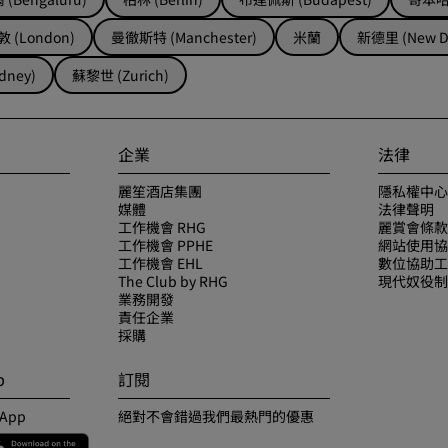
 (London)
曼徹斯特 (Manchester)
米蘭
新德里 (New De
dney)
蘇黎世 (Zurich)
企業
法律
麗笙酒店集團
隱私權中心
媒體
法律聲明
工作機會 RHG
麗賞會條款
工作機會 PPHE
網站使用協
工作機會 EHL
數位協助工
The Club by RHG
現代奴役制
業務開發
責任企業
採購
p
訂閱
 App
絕對不會錯過我們最熱門的優惠