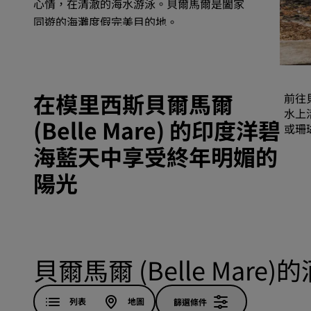
心情，在清澈的海水游泳。貝爾馬爾是闔家
同遊的海灘度假完美目的地。
中國區關聯品牌
在模里西斯貝爾馬爾
前往
水上
(Belle Mare) 的印度洋碧
或珊
海藍天中享受終年明媚的
陽光
貝爾馬爾 (Belle Mare)
列表
地圖
篩選條件