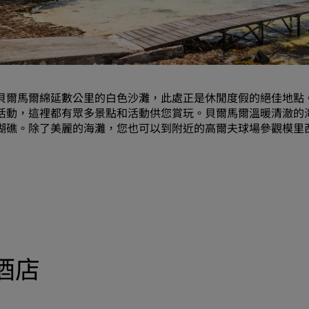
要求報價
活動目的地
產業解決方案
貝爾馬爾綿延數公里的白色沙灘，此處正是休閒度假的絕佳地點
搜尋航班
活動，這裡都有眾多景點和活動供您賞玩。貝爾馬爾溫暖清澈的
瑚礁。除了美麗的海灘，您也可以到附近的高爾夫球場參觀模里西斯最大
搜尋航班
用餐
搜尋餐廳
數位服務
的酒店
Radisson Hotels APP