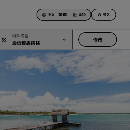
中文 （繁體）
|
USD
登入
特殊價格
修改
最低優惠價格
酒店優惠
探索優惠折扣
首次見面禮
當日優惠
事先預訂
查看我們的套裝方案
旅行創意
適合家庭的酒店
Rad Pets