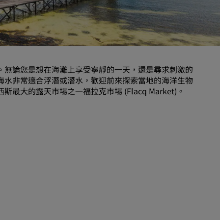
婚禮場地
環保酒店
運動團隊住宿
商務旅客
。無論您是想在海灘上享受寧靜的一天，還是尋求刺激的
市中心酒店
海水非常適合浮潛或潛水，歡迎前來探索當地的海洋生物
造訪我們的部落格
的露天市場之一福拉克市場 (Flacq Market)。
Radisson Rewards
探索麗賞會
福利
如何使用積分
如何賺取積分
專業訂房人員和會議組織者