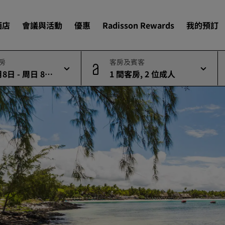
酒店
會議與活動
優惠
Radisson Rewards
我的預訂
退房
客房及賓客
8日 - 周日 8月
1 間客房, 2 位成人
尋找您的酒店
目的地
度假酒店
酒店式公寓
)
機場酒店
即將登場的全新酒店
會議與活動
探索 Radisson Meetings
預訂會議空間