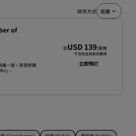
加入
排序方式
距離
ber of
USD 139
從
/房晚
里
不含稅金與其他費用
立即預訂
島嶼天堂逍遙一遊。享受舒適
中心。
 (Copenhagen)
杜拜 (Dubai)
都柏林 (Dublin)