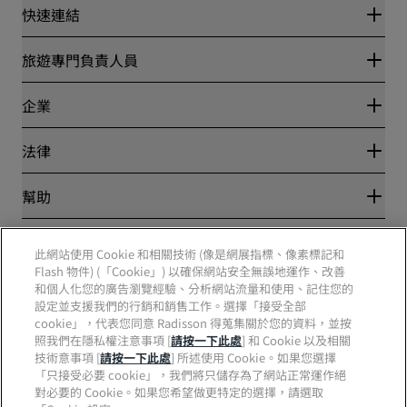
快速連結
Radisson Rewards
旅遊專門負責人員
最優惠線上房價保證
Blog
夥伴
企業
目的地
旅行社
全新即將登場的飯店
麗笙酒店集團
法律
Radisson Hotels APP
媒體
運動認證的酒店
工作機會 RHG
隱私權中心
幫助
適合家庭的酒店
工作機會 PPHE
法律聲明
健康與安全
工作機會 EHL
麗賞會條款和條件
消費者提醒
The Club by RHG
社群媒體
網站使用協定
此網站使用 Cookie 和相關技術 (像是網展指標、像素標記和
聯絡
業務開發
Flash 物件) (「Cookie」) 以確保網站安全無誤地運作、改善
數位協助工具
常見問題解答
責任企業
Radisson Hotels 品牌
和個人化您的廣告瀏覽經驗、分析網站流量和使用、記住您的
現代奴役制聲明書
網站地圖
設定並支援我們的行銷和銷售工作。選擇「接受全部
採購
cookie」，代表您同意 Radisson 得蒐集關於您的資料，並按
照我們在隱私權注意事項 [
請按一下此處
] 和 Cookie 以及相關
技術意事項 [
請按一下此處
] 所述使用 Cookie。如果您選擇
「只接受必要 cookie」，我們將只儲存為了網站正常運作絕
對必要的 Cookie。如果您希望做更特定的選擇，請選取