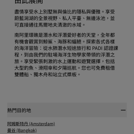
盡情享受水上別墅無與倫比的隱私與優雅。享受
蔚藍潟湖的全景視野、私人平臺、無邊泳池，並
可直接通往馬爾地夫清澈的水域。
南阿里環礁是潛水和浮潛愛好者的天堂，全年都
有機會觀賞到鯨鯊、海豚和蝠鲼。探索各式各樣
的海洋冒險：從水肺潛水短途旅行和 PADI 認證課
程，到由我們的駐場海洋生物學家帶領的浮潛之
旅。享受緊張刺激的水上運動和遊覽選擇，包括
大型釣魚、滑翔傘和夕陽巡航。您也可免費租借
雙體船、獨木舟和站立式槳板。
熱門目的地
阿姆斯特丹 (Amsterdam)
曼谷 (Bangkok)