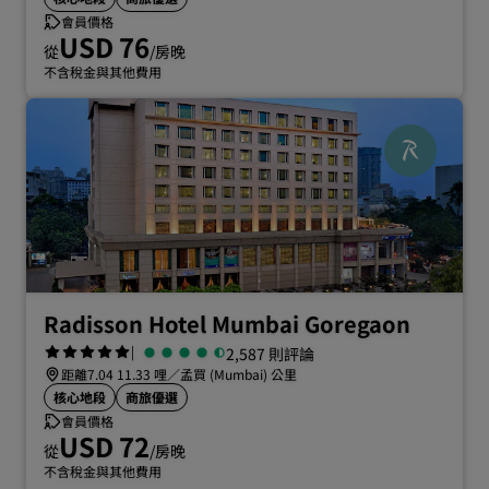
會員價格
USD 76
從
/房晚
不含稅金與其他費用
Radisson Hotel Mumbai Goregaon
|
2,587 則評論
距離7.04 11.33 哩／孟買 (Mumbai) 公里
核心地段
商旅優選
會員價格
USD 72
從
/房晚
不含稅金與其他費用