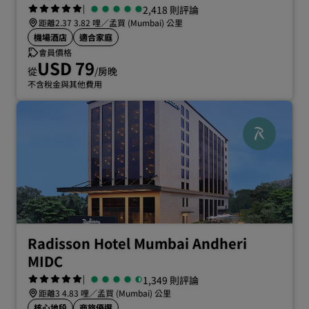
|
2,418 則評論
距離2.37 3.82 哩／孟買 (Mumbai) 公里
機場酒店
適合家庭
會員價格
USD 79
從
/房晚
不含稅金與其他費用
Radisson Hotel Mumbai Andheri
MIDC
|
1,349 則評論
距離3 4.83 哩／孟買 (Mumbai) 公里
核心地段
商旅優選