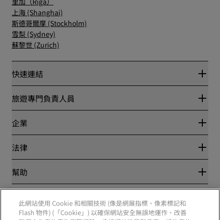
里加（Riga）
上海 (Shanghai)
斯德哥爾摩 (Stockholm)
雪梨 (Sydney)
蘇黎世 (Zurich)
快速連結
Radisson Rewards
旅遊專門負責人員
最優惠線上房價保證
Blog
夥伴
企業
目的地
旅行社
全新即將登場的飯店
麗笙酒店集團
法律
Radisson Hotels APP
媒體
運動認證的酒店
工作機會 RHG
隱私權中心
幫助
適合家庭的酒店
工作機會 PPHE
法律聲明
健康與安全
工作機會 EHL
麗賞會條款和條件
消費者提醒
The Club by RHG
社群媒體
網站使用協定
此網站使用 Cookie 和相關技術 (像是網展指標、像素標記和
聯絡
業務開發
Flash 物件) (「Cookie」) 以確保網站安全無誤地運作、改善
數位協助工具
常見問題解答