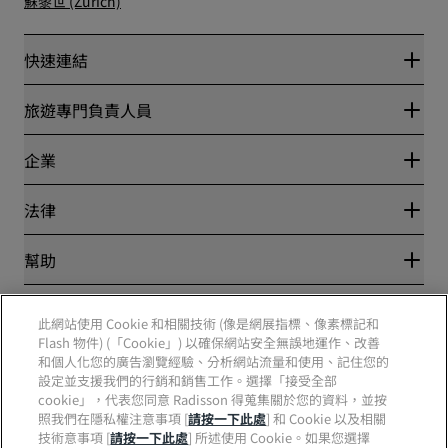
蘇黎世 (Zurich)
快速連結
Radisson Rewards
旅遊專門負責人員
最優惠線上房價保證
Blog
夥伴
企業
目的地
旅行社
全新即將登場的飯店
麗笙酒店集團
法律
Radisson Hotels APP
媒體
運動認證的酒店
工作機會 RHG
隱私權中心
幫助
適合家庭的酒店
工作機會 PPHE
法律聲明
健康與安全
工作機會 EHL
麗賞會條款和條件
消費者提醒
The Club by RHG
社群媒體
網站使用協定
此網站使用 Cookie 和相關技術 (像是網展指標、像素標記和
聯絡
業務開發
數位協助工具
Flash 物件) (「Cookie」) 以確保網站安全無誤地運作、改善
常見問題解答
責任企業
Radisson Hotels 品牌
和個人化您的廣告瀏覽經驗、分析網站流量和使用、記住您的
現代奴役制聲明書
網站地圖
採購
設定並支援我們的行銷和銷售工作。選擇「接受全部
cookie」，代表您同意 Radisson 得蒐集關於您的資料，並按
照我們在隱私權注意事項 [
請按一下此處
] 和 Cookie 以及相關
技術意事項 [
請按一下此處
] 所述使用 Cookie。如果您選擇