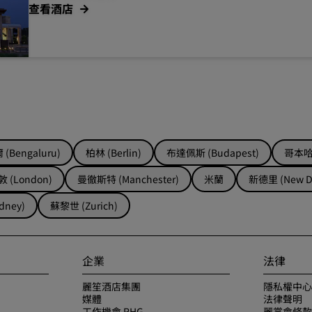
查看酒店
(Bengaluru)
柏林 (Berlin)
布達佩斯 (Budapest)
哥本哈根
 (London)
曼徹斯特 (Manchester)
米蘭
新德里 (New De
dney)
蘇黎世 (Zurich)
企業
法律
麗笙酒店集團
隱私權中心
媒體
法律聲明
工作機會 RHG
麗賞會條款