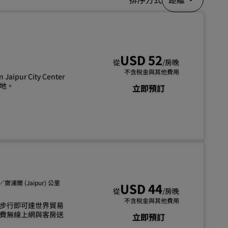
加入
USD 52
從
/房晚
不含稅金與其他費用
r City Center
地。
立即預訂
哩／齋浦爾 (Jaipur) 公里
USD 44
從
/房晚
不含稅金與其他費用
之遙，步行即可達世界貿易
費無線上網與客房送
立即預訂