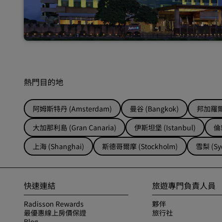
熱門目的地
阿姆斯特丹 (Amsterdam)
曼谷 (Bangkok)
邦加羅爾 
大加那利島 (Gran Canaria)
伊斯坦堡 (Istanbul)
倫敦
上海 (Shanghai)
斯德哥爾摩 (Stockholm)
雪梨 (Sy
快速連結
旅遊專門負責人員
Radisson Rewards
夥伴
最優惠線上房價保證
旅行社
Blog