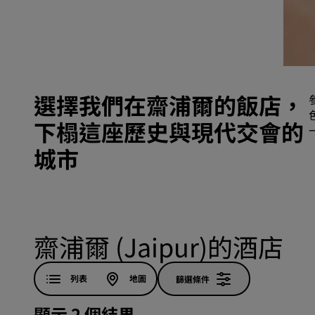
中國區關聯品牌
選擇我們在齋浦爾的飯店，
下榻這座歷史與現代交會的
城市
齋浦爾 (Jaipur)的酒店
列表
地圖
篩選條件
顯示 2 個結果