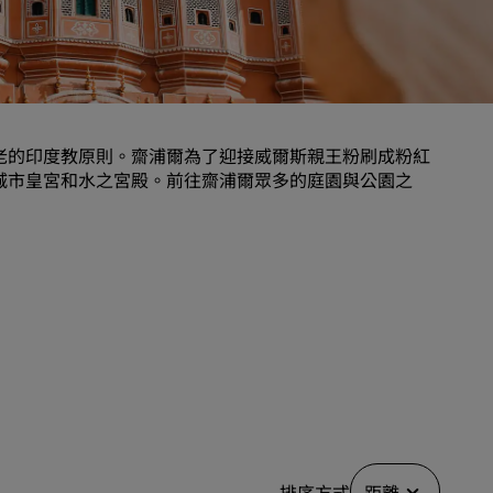
婚禮場地
環保酒店
運動團隊住宿
商務旅客
老的印度教原則。齋浦爾為了迎接威爾斯親王粉刷成粉紅
市中心酒店
城市皇宮和水之宮殿。前往齋浦爾眾多的庭園與公園之
造訪我們的部落格
Radisson Rewards
探索麗賞會
福利
如何使用積分
如何賺取積分
專業訂房人員和會議組織者
排序方式
距離