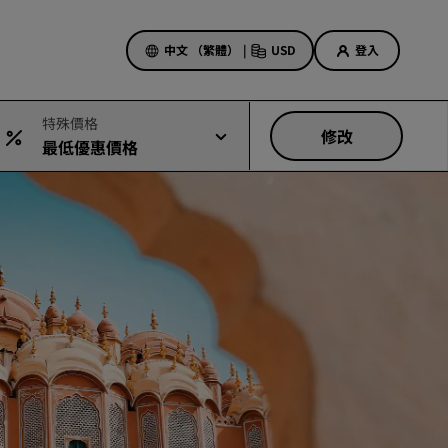
中文 （繁體）
|
USD
登入
特殊價格
修改
最低優惠價格
酒店優惠
探索優惠折扣
首次見面禮
當日優惠
事先預訂
查看我們的套裝方案
旅行創意
適合家庭的酒店
Rad Pets