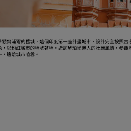
要求報價
活動目的地
產業解決方案
參觀齋浦爾的舊城，這個印度第一座計畫城市，設計完全按照古
搜尋航班
色，以粉紅城市的稱號著稱。造訪琥珀堡迷人的壯麗風情，參觀
一，遠離城市喧囂。
搜尋航班
用餐
搜尋餐廳
數位服務
Radisson Hotels APP