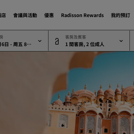
酒店
會議與活動
優惠
Radisson Rewards
我的預訂
退房
客房及賓客
6日 - 周五 8月
1 間客房, 2 位成人
尋找您的酒店
目的地
度假酒店
酒店式公寓
機場酒店
即將登場的全新酒店
會議與活動
探索 Radisson Meetings
預訂會議空間