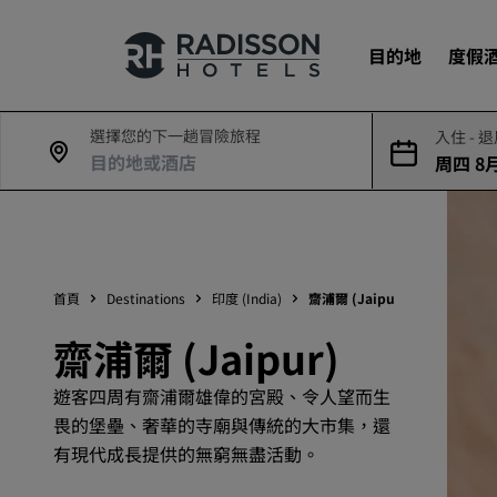
目的地
度假
選擇您的下一趟冒險旅程
入住 - 
周四 8月
我們的品牌
7日
Radisson Hotels 品牌
首頁
Destinations
印度 (India)
齋浦爾 (Jaipur)
齋浦爾 (Jaipur)
遊客四周有齋浦爾雄偉的宮殿、令人望而生
畏的堡壘、奢華的寺廟與傳統的大市集，還
有現代成長提供的無窮無盡活動。