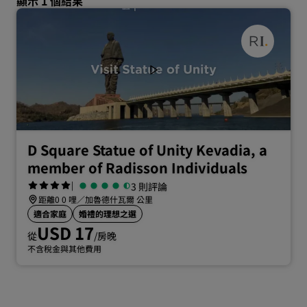
顯示 1 個結果
D Square Statue of Unity Kevadia, a
member of Radisson Individuals
|
3 則評論
距離0 0 哩／加魯德什瓦爾 公里
適合家庭
婚禮的理想之選
USD 17
從
/房晚
不含稅金與其他費用