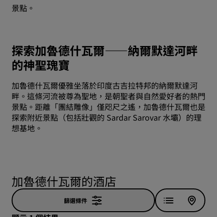
景點。
探索加魯德什瓦爾——納爾默達河畔
的神聖瑰寶
加魯德什瓦爾優雅坐落於印度古吉拉特邦的納爾默達河
畔。這條河流被尊為聖地，是朝聖者與自然愛好者的熱門
景點。距離「團結雕像」僅咫尺之遙，加魯德什瓦爾也是
探索附近景點（包括壯觀的 Sardar Sarovar 水壩）的理
想基地。
加魯德什瓦爾的酒店
篩選條件