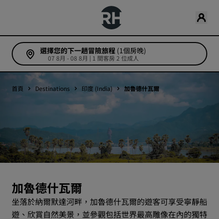
選擇您的下一趟冒險旅程
(1個房晚)
07 8月 - 08 8月 | 1 間客房 2 位成人
首頁
Destinations
印度 (India)
加魯德什瓦爾
加魯德什瓦爾
坐落於納爾默達河畔，加魯德什瓦爾的遊客可享受寧靜船
遊、欣賞自然美景，並參觀包括世界最高雕像在內的獨特