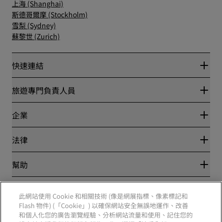
上海 (Shanghai)
斯德哥爾摩 (Stockholm)
雪梨 (Sydney)
蘇黎世 (Zurich)
快速連結
Radisson Rewards
旅遊專門負責人員
最優惠線上房價保證
Blog
夥伴
企業
目的地
旅行社
全新即將登場的飯店
麗笙酒店集團
法律
Radisson Hotels APP
媒體
運動認證的酒店
工作機會 RHG
隱私權中心
幫助
適合家庭的酒店
工作機會 PPHE
法律聲明
健康與安全
工作機會 EHL
麗賞會條款和條件
消費者提醒
The Club by RHG
社群媒體
網站使用協定
此網站使用 Cookie 和相關技術 (像是網展指標、像素標記和
聯絡
業務開發
數位協助工具
Flash 物件) (「Cookie」) 以確保網站安全無誤地運作、改善
常見問題解答
責任企業
Radisson Hotels 品牌
和個人化您的廣告瀏覽經驗、分析網站流量和使用、記住您的
現代奴役制聲明書
網站地圖