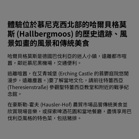
體驗位於慕尼克西北部的哈爾貝格莫
斯 (Hallbergmoos) 的歷史遺跡、風
景如畫的風景和傳統美食
哈爾貝格莫斯是德國巴伐利亞的迷人小鎮，遠離都市喧
囂，鄰近慕尼黑機場，交通便利。
逃離喧囂，在艾青城堡 (Erching Castle 的蓊鬱庭院悠閒
漫步，遠離塵囂。)要了解當地文化，請前往特蕾西亞
(Theresienstraße) 參觀聖特蕾西亞教堂和附近的戰爭紀
念館。
在豪斯勒-霍夫 (Hausler-Hof) 農貿市場品嘗傳統美食並
欣賞現場音樂，或探索啤酒花園和當地餐廳，盡情享用巴
伐利亞風格的特色菜，包括豬排。