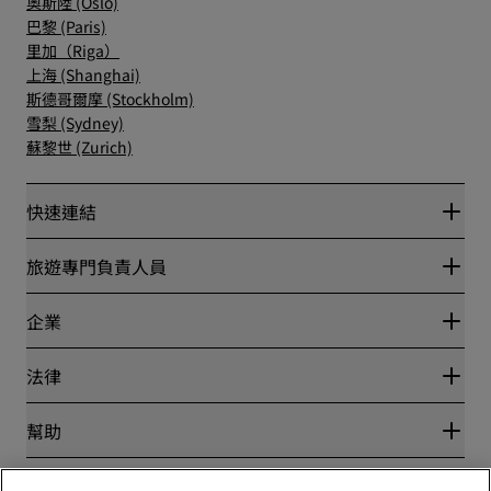
奧斯陸 (Oslo)
巴黎 (Paris)
里加（Riga）
上海 (Shanghai)
斯德哥爾摩 (Stockholm)
雪梨 (Sydney)
蘇黎世 (Zurich)
快速連結
Radisson Rewards
旅遊專門負責人員
最優惠線上房價保證
Blog
夥伴
企業
目的地
旅行社
全新即將登場的飯店
麗笙酒店集團
法律
Radisson Hotels APP
媒體
運動認證的酒店
工作機會 RHG
隱私權中心
幫助
適合家庭的酒店
工作機會 PPHE
法律聲明
健康與安全
工作機會 EHL
麗賞會條款和條件
消費者提醒