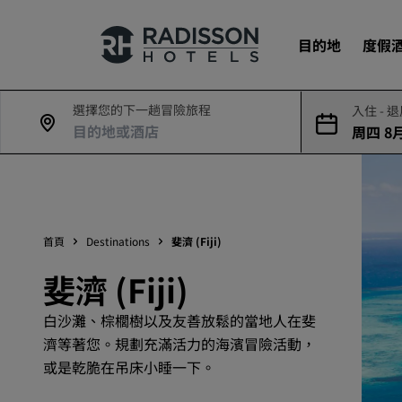
目的地
度假
選擇您的下一趟冒險旅程
入住 - 
周四 8月
我們的品牌
7日
Radisson Hotels 品牌
首頁
Destinations
斐濟 (Fiji)
斐濟 (Fiji)
白沙灘、棕櫚樹以及友善放鬆的當地人在斐
濟等著您。規劃充滿活力的海濱冒險活動，
或是乾脆在吊床小睡一下。