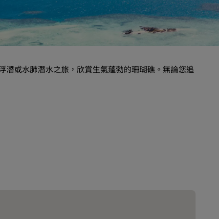
婚禮場地
環保酒店
運動團隊住宿
商務旅客
浮潛或水肺潛水之旅，欣賞生氣蓬勃的珊瑚礁。無論您追
市中心酒店
造訪我們的部落格
Radisson Rewards
探索麗賞會
福利
如何使用積分
如何賺取積分
專業訂房人員和會議組織者