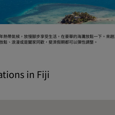
要求報價
活動目的地
產業解決方案
年熱帶氣候，放慢腳步享受生活，在豪華的海灘放鬆一下。來趟
搜尋航班
放鬆、浪漫或是闔家同歡，斐濟假期都可以彈性調整。
搜尋航班
用餐
tions in Fiji
搜尋餐廳
數位服務
Radisson Hotels APP