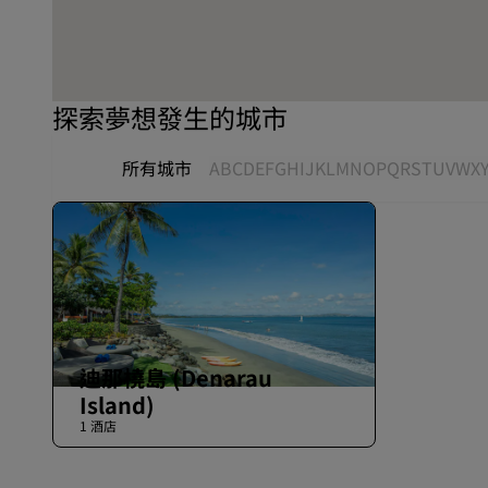
探索夢想發生的城市
所有城市
A
B
C
D
E
F
G
H
I
J
K
L
M
N
O
P
Q
R
S
T
U
V
W
X
迪那橈島 (Denarau
Island)
1 酒店