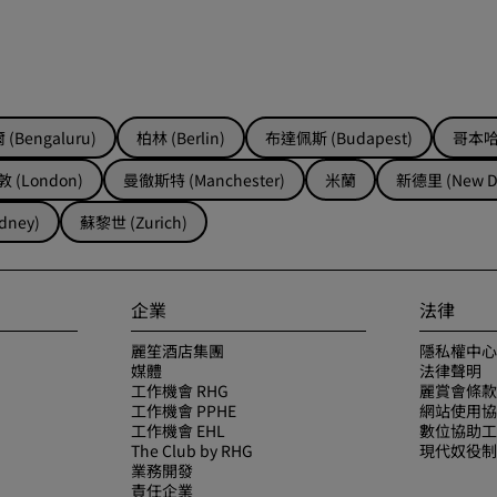
(Bengaluru)
柏林 (Berlin)
布達佩斯 (Budapest)
哥本哈根
 (London)
曼徹斯特 (Manchester)
米蘭
新德里 (New De
dney)
蘇黎世 (Zurich)
企業
法律
麗笙酒店集團
隱私權中心
媒體
法律聲明
工作機會 RHG
麗賞會條款
工作機會 PPHE
網站使用協
工作機會 EHL
數位協助工
The Club by RHG
現代奴役制
業務開發
責任企業