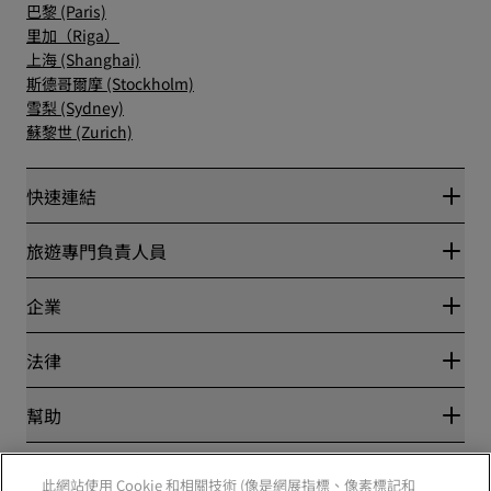
巴黎 (Paris)
里加（Riga）
上海 (Shanghai)
斯德哥爾摩 (Stockholm)
雪梨 (Sydney)
蘇黎世 (Zurich)
快速連結
Radisson Rewards
旅遊專門負責人員
最優惠線上房價保證
Blog
夥伴
企業
目的地
旅行社
全新即將登場的飯店
麗笙酒店集團
法律
Radisson Hotels APP
媒體
運動認證的酒店
工作機會 RHG
隱私權中心
幫助
適合家庭的酒店
工作機會 PPHE
法律聲明
健康與安全
工作機會 EHL
麗賞會條款和條件
消費者提醒
The Club by RHG
社群媒體
網站使用協定
此網站使用 Cookie 和相關技術 (像是網展指標、像素標記和
聯絡