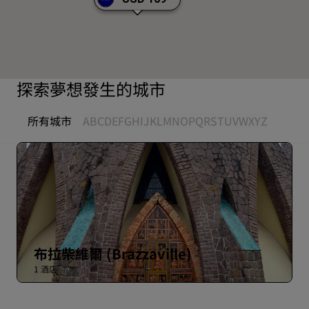
探索夢想發生的城市
所有城市
A
B
C
D
E
F
G
H
I
J
K
L
M
N
O
P
Q
R
S
T
U
V
W
X
Y
Z
布拉柴維爾 (Brazzaville)
1 酒店