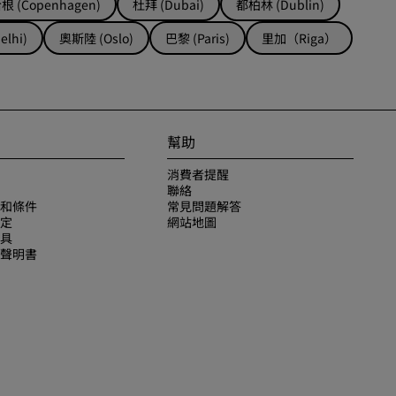
 (Copenhagen)
杜拜 (Dubai)
都柏林 (Dublin)
lhi)
奧斯陸 (Oslo)
巴黎 (Paris)
里加（Riga）
幫助
消費者提醒
聯絡
和條件
常見問題解答
定
網站地圖
具
聲明書