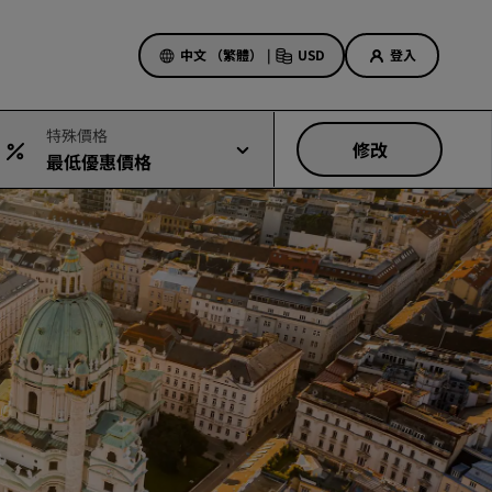
中文 （繁體）
|
USD
登入
特殊價格
修改
最低優惠價格
酒店優惠
探索優惠折扣
首次見面禮
當日優惠
事先預訂
查看我們的套裝方案
旅行創意
適合家庭的酒店
Rad Pets