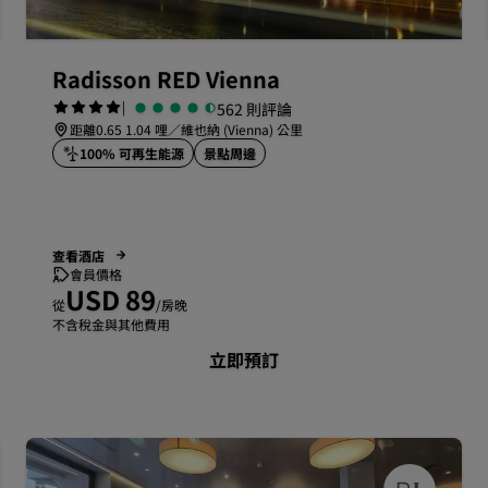
Radisson RED Vienna
|
562 則評論
距離0.65 1.04 哩／維也納 (Vienna) 公里
100% 可再生能源
景點周邊
查看酒店
會員價格
USD 89
從
/房晚
不含稅金與其他費用
立即預訂