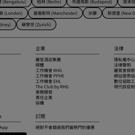
(Bengaluru)
柏林 (Berlin)
布達佩斯 (Budapest)
哥本哈根
 (London)
曼徹斯特 (Manchester)
米蘭
新德里 (New De
dney)
蘇黎世 (Zurich)
企業
法律
麗笙酒店集團
隱私權中心
媒體
法律聲明
工作機會 RHG
麗賞會條款
工作機會 PPHE
網站使用協
工作機會 EHL
數位協助工
The Club by RHG
現代奴役制
業務開發
責任企業
採購
p
訂閱
 App
絕對不會錯過我們最熱門的優惠