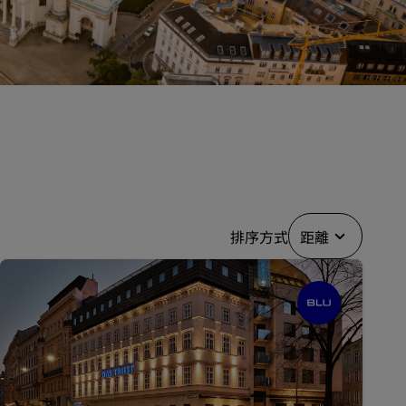
婚禮場地
環保酒店
運動團隊住宿
商務旅客
市中心酒店
造訪我們的部落格
Radisson Rewards
排序方式
距離
探索麗賞會
福利
如何使用積分
如何賺取積分
專業訂房人員和會議組織者