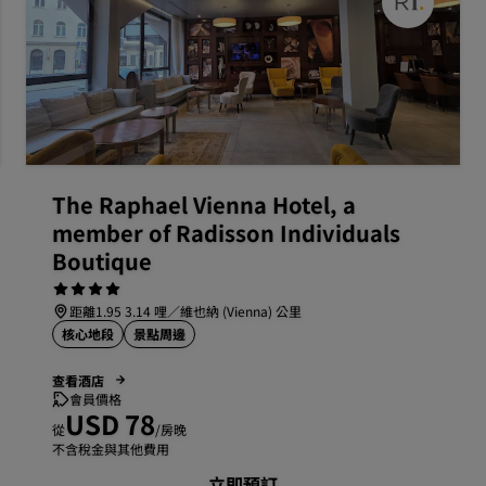
The Raphael Vienna Hotel, a
member of Radisson Individuals
Boutique
距離1.95 3.14 哩／維也納 (Vienna) 公里
核心地段
景點周邊
查看酒店
會員價格
USD 78
從
/房晚
不含稅金與其他費用
立即預訂