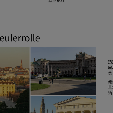
errolle
透
展
美
他
且
納