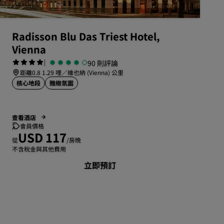
加入
Radisson Blu Das Triest Hotel,
Vienna
|
90 則評論
距離0.8 1.29 哩／維也納 (Vienna) 公里
核心地段
雅緻氛圍
查看酒店
會員價格
USD 117
從
/房晚
不含稅金與其他費用
立即預訂