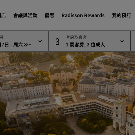
酒店
會議與活動
優惠
Radisson Rewards
我的預訂
退房
客房及賓客
7日 - 周六 8月
1 間客房, 2 位成人
尋找您的酒店
目的地
度假酒店
酒店式公寓
機場酒店
即將登場的全新酒店
會議與活動
探索 Radisson Meetings
預訂會議空間