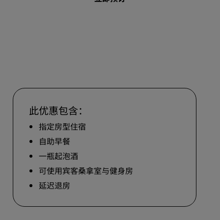
婚礼场地
环保酒店
体育团队住宿
商务旅客
市中心酒店
访问我们的博客
此优惠包含：
丽赏会
指定房型住宿
了解丽赏会
自助早餐
礼遇
一瓶起泡酒
如何使用积分
可使用宾客桑拿室与健身房
如何赚取积分
延迟退房
预订人员和策划人员