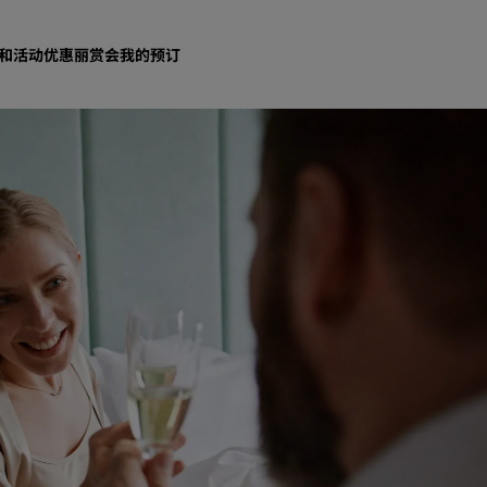
和活动
优惠
丽赏会
我的预订
查找酒店
目的地
度假酒店
服务式公寓
机场酒店
新开业和即将开业的酒店
会议和活动
探索丽笙会议
预订会议空间