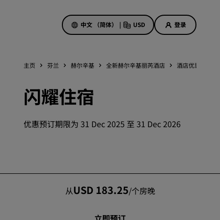
中文 （简体）
|
USD
登录
主页
芬兰
赫尔辛基
全新赫尔辛基丽芮酒店
酒店优惠
闪
酒店优惠
闪耀住宿
探索我们的优惠
美好的初遇，丰厚的奖励
优惠预订期限为 31 Dec 2025 至 31 Dec 2026
当日特惠
提前预订
查看套餐
旅行灵感
USD 183.25
从
/
个房晚
家庭友好型酒店
立即预订
Rad Pets