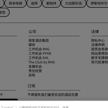
哥本哈根
迪拜
都柏林
大加那利岛
伊斯坦布尔
黎世
公司
法律
丽笙酒店集团
隐私中心
媒体
法律声明
工作机会 RHG
丽赏会条款
工作机会 PPHE
网站使用协
工作机会 EHL
数字无障碍
The Club by RHG
现代奴隶制
发展机会
责任经营
采购
订阅
P
不再错失我们最受欢迎的酒店优惠
（“Cookie”）以确保网站的正常和安全运行，改善