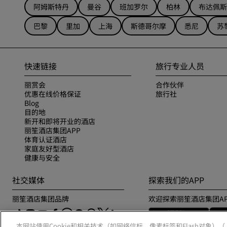
阿姆斯特丹
曼谷
班加罗尔
柏林
布达佩斯
巴黎
里加
上海
斯德哥尔摩
悉尼
苏
快速链接
旅行专业人员
丽赏会
合作伙伴
优惠在线价格保证
旅行社
Blog
目的地
新开和即将开业的酒店
丽笙酒店集团APP
体育认证酒店
家庭友好型酒店
健康与安全
社交媒体
探索我们的APP
丽笙酒店集团品牌
欢迎探索丽笙酒店集团AP
本网站使用Cookie和相关技术（如网络信标、像素标签和Flash对象）