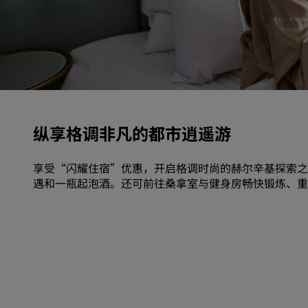
中国附属品牌
纵享格调非凡的都市逍遥游
享受“闪耀住宿”优惠，开启格调时尚的赫尔辛基探索之
遇和一瓶起泡酒。还可前往桑拿室与健身房畅快锻炼、重