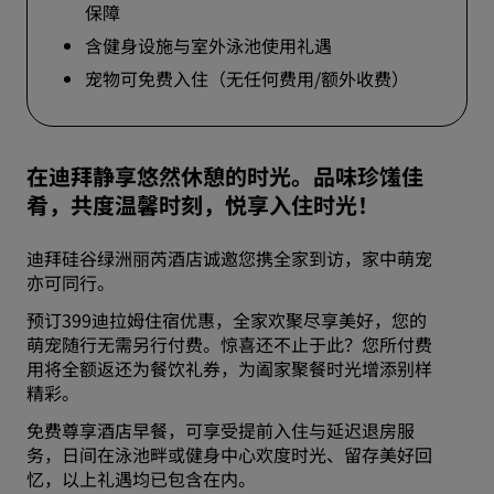
保障
含健身设施与室外泳池使用礼遇
宠物可免费入住（无任何费用/额外收费）
在迪拜静享悠然休憩的时光。品味珍馐佳
肴，共度温馨时刻，悦享入住时光！
迪拜硅谷绿洲丽芮酒店诚邀您携全家到访，家中萌宠
亦可同行。
预订399迪拉姆住宿优惠，全家欢聚尽享美好，您的
萌宠随行无需另行付费。惊喜还不止于此？您所付费
用将全额返还为餐饮礼券，为阖家聚餐时光增添别样
精彩。
免费尊享酒店早餐，可享受提前入住与延迟退房服
务，日间在泳池畔或健身中心欢度时光、留存美好回
忆，以上礼遇均已包含在内。