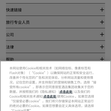
快速链接
丽赏会
旅行专业人员
优惠在线价格保证
Blog
合作伙伴
公司
目的地
旅行社
新开和即将开业的酒店
丽笙酒店集团
法律
丽笙酒店集团APP
媒体
体育认证酒店
工作机会 RHG
隐私中心
帮助
家庭友好型酒店
工作机会 PPHE
法律声明
健康与安全
工作机会 EHL
本网站使用Cookie和相关技术（如网络信标、像素标签和
丽赏会条款和条件
消费者警示
Flash对象）（“Cookie”）以确保网站的正常和安全运行，
The Club by RHG
社交媒体
网站使用协议
联系方式
改善并个性化您的广告和浏览体验，分析网站流量和使用情
发展机会
数字无障碍
常见问题
况，记住您的设置，并支持我们的营销和销售工作。选择“接
责任经营
丽笙酒店集团品牌
现代奴隶制声明
网站地图
受所有cookie”，即表示您同意丽笙酒店集团收集关于您的
采购
数据，并按照我们的《隐私通知》 [
点击此处
] 以及我们的
Cookie和相关技术通知[
点击此处
]使用Cookie 。如果您选择
“仅接受必要cookie”，我们将只存储保证本网站正常运行
的绝对必要的Cookie。如果您想要自定义具体选项，请选择
“Cookie设置”。