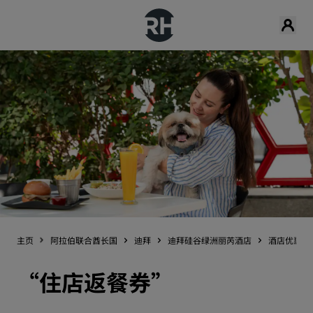
主页
阿拉伯联合酋长国
迪拜
迪拜硅谷绿洲丽芮酒店
酒店优惠
“住店返餐券”