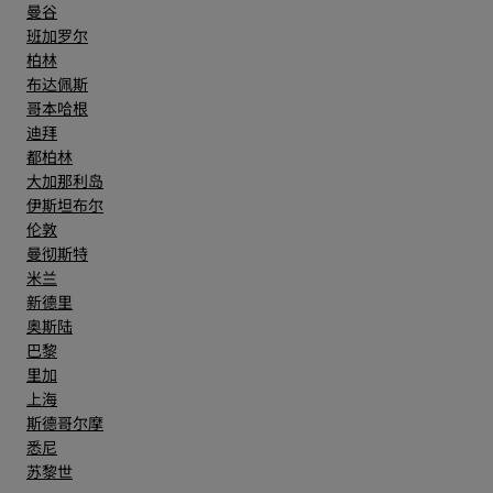
曼谷
班加罗尔
柏林
布达佩斯
哥本哈根
迪拜
都柏林
大加那利岛
伊斯坦布尔
伦敦
曼彻斯特
米兰
新德里
奥斯陆
巴黎
里加
上海
斯德哥尔摩
悉尼
苏黎世