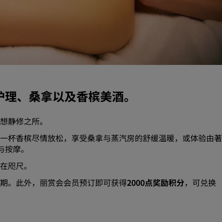
请求报价
活动目的地
行业方案
搜索航班
搜索航班
水疗护理、桑拿以及香槟美酒。
餐饮
理想静修之所。
一杯香槟尽情放松，享受桑拿与蒸汽房的舒缓温暖，或体验由著
搜索餐厅
理与按摩。
尽在咫尺。
数字服务
期。此外，丽赏会会员预订即可获得
2000点奖励积分
，可兑换
丽笙酒店集团应用程序