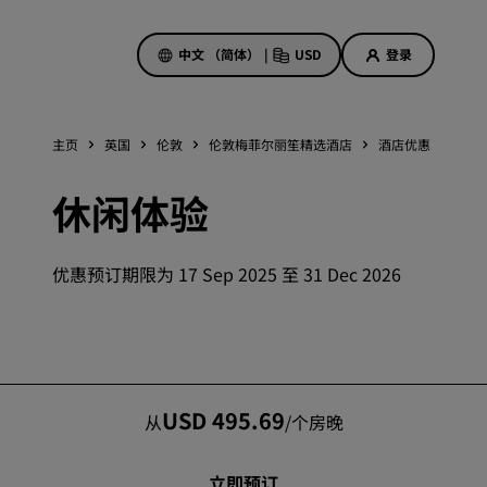
中文 （简体）
|
USD
登录
主页
英国
伦敦
伦敦梅菲尔丽笙精选酒店
酒店优惠
休闲
酒店优惠
休闲体验
探索我们的优惠
美好的初遇，丰厚的奖励
优惠预订期限为 17 Sep 2025 至 31 Dec 2026
当日特惠
提前预订
查看套餐
旅行灵感
USD 495.69
从
/
个房晚
家庭友好型酒店
立即预订
Rad Pets