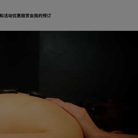
和活动
优惠
丽赏会
我的预订
查找酒店
目的地
度假酒店
服务式公寓
机场酒店
新开业和即将开业的酒店
会议和活动
探索丽笙会议
预订会议空间