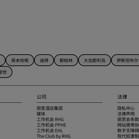
哥本哈根
迪拜
都柏林
大加那利岛
伊斯坦布尔
黎世
公司
法律
丽笙酒店集团
隐私中心
媒体
法律声明
工作机会 RHG
丽赏会条款
工作机会 PPHE
网站使用协
工作机会 EHL
数字无障碍
The Club by RHG
现代奴隶制