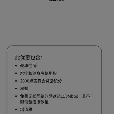
婚礼场地
环保酒店
体育团队住宿
商务旅客
市中心酒店
访问我们的博客
此优惠包含：
丽赏会
豪华住宿
了解丽赏会
水疗和健身房使用权
礼遇
2000点丽赏会奖励积分
如何使用积分
早餐
如何赚取积分
免费无线网络的网速达150Mbps，且不
预订人员和策划人员
限设备连接数量
增值税