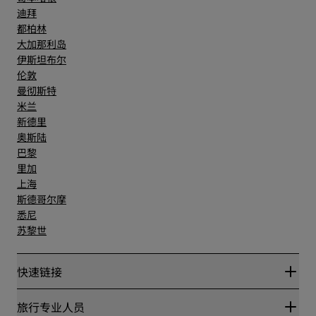
迪拜
都柏林
大加那利岛
伊斯坦布尔
伦敦
曼彻斯特
米兰
新德里
奥斯陆
巴黎
里加
上海
斯德哥尔摩
悉尼
苏黎世
快速链接
丽赏会
旅行专业人员