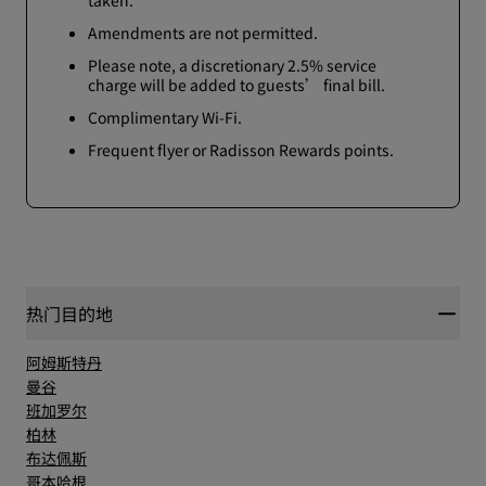
taken.
Amendments are not permitted.
Please note, a discretionary 2.5% service
charge will be added to guests’ final bill.
Complimentary Wi-Fi.
Frequent flyer or Radisson Rewards points.
热门目的地
阿姆斯特丹
曼谷
班加罗尔
柏林
布达佩斯
哥本哈根