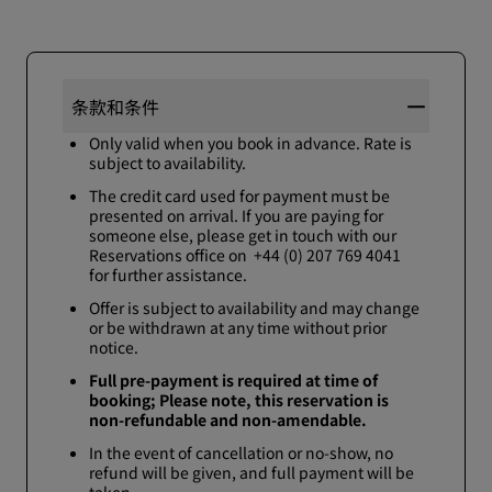
条款和条件
Only valid when you book in advance. Rate is
subject to availability.​
The credit card used for payment must be
presented on arrival. If you are paying for
someone else, please get in touch with our
Reservations office on +44 (0) 207 769 4041
for further assistance.​
Offer is subject to availability and may change
or be withdrawn at any time without prior
notice.​
Full pre-payment is required at time of
booking; Please note, this reservation is
non-refundable and non-amendable.
In the event of cancellation or no-show, no
refund will be given, and full payment will be