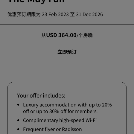
优惠预订期限为 23 Feb 2023 至 31 Dec 2026
USD 364.00
从
/
个房晚
立即预订
Your offer includes:
Luxury accommodation with up to 20%
off or up to 30% off for members.
Complimentary high-speed Wi-Fi
Frequent flyer or Radisson