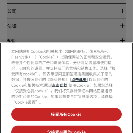
优惠在线价格保证
Blog
合作伙伴
公司
目的地
旅行社
新开和即将开业的酒店
丽笙酒店集团
法律
丽笙酒店集团APP
媒体
体育认证酒店
工作机会 RHG
隐私中心
帮助
家庭友好型酒店
工作机会 PPHE
法律声明
健康与安全
工作机会 EHL
本网站使用Cookie和相关技术（如网络信标、像素标签和
丽赏会条款和条件
消费者警示
Flash对象）（“Cookie”）以确保网站的正常和安全运行，
The Club by RHG
社交媒体
网站使用协议
联系方式
改善并个性化您的广告和浏览体验，分析网站流量和使用情
发展机会
数字无障碍
常见问题
况，记住您的设置，并支持我们的营销和销售工作。选择“接
责任经营
丽笙酒店集团品牌
现代奴隶制声明
网站地图
受所有cookie”，即表示您同意丽笙酒店集团收集关于您的
采购
数据，并按照我们的《隐私通知》 [
点击此处
] 以及我们的
Cookie和相关技术通知[
点击此处
]使用Cookie 。如果您选择
“仅接受必要cookie”，我们将只存储保证本网站正常运行
的绝对必要的Cookie。如果您想要自定义具体选项，请选择
“Cookie设置”。
接受所有Cookie
不再错失我们最受欢迎的酒店优惠
仅接受必要的Cookie