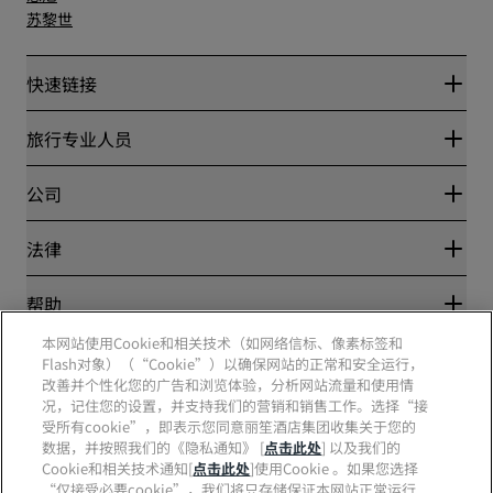
苏黎世
快速链接
丽赏会
旅行专业人员
优惠在线价格保证
Blog
合作伙伴
公司
目的地
旅行社
新开和即将开业的酒店
丽笙酒店集团
法律
丽笙酒店集团APP
媒体
体育认证酒店
工作机会 RHG
隐私中心
帮助
家庭友好型酒店
工作机会 PPHE
法律声明
健康与安全
工作机会 EHL
本网站使用Cookie和相关技术（如网络信标、像素标签和
丽赏会条款和条件
消费者警示
The Club by RHG
Flash对象）（“Cookie”）以确保网站的正常和安全运行，
社交媒体
网站使用协议
联系方式
改善并个性化您的广告和浏览体验，分析网站流量和使用情
发展机会
数字无障碍
常见问题
况，记住您的设置，并支持我们的营销和销售工作。选择“接
责任经营
丽笙酒店集团品牌
现代奴隶制声明
网站地图
受所有cookie”，即表示您同意丽笙酒店集团收集关于您的
采购
数据，并按照我们的《隐私通知》 [
点击此处
] 以及我们的
Cookie和相关技术通知[
点击此处
]使用Cookie 。如果您选择
“仅接受必要cookie”，我们将只存储保证本网站正常运行