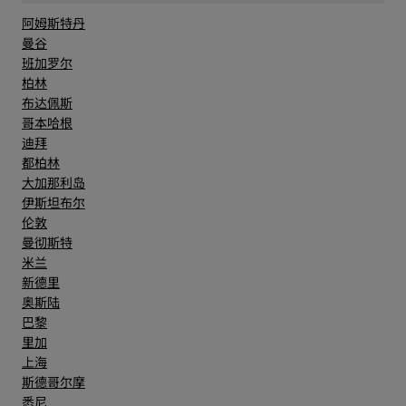
阿姆斯特丹
曼谷
班加罗尔
柏林
布达佩斯
哥本哈根
迪拜
都柏林
大加那利岛
伊斯坦布尔
伦敦
曼彻斯特
米兰
新德里
奥斯陆
巴黎
里加
上海
斯德哥尔摩
悉尼