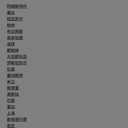
阿姆斯特丹
曼谷
班加罗尔
柏林
布达佩斯
哥本哈根
迪拜
都柏林
大加那利岛
伊斯坦布尔
伦敦
曼彻斯特
米兰
新德里
奥斯陆
巴黎
里加
上海
斯德哥尔摩
悉尼