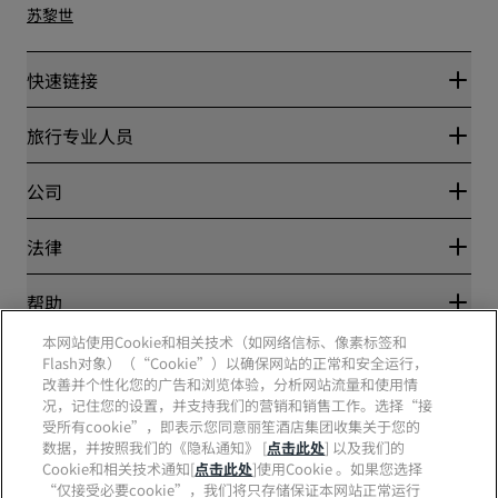
苏黎世
快速链接
丽赏会
旅行专业人员
优惠在线价格保证
Blog
合作伙伴
公司
目的地
旅行社
新开和即将开业的酒店
丽笙酒店集团
法律
丽笙酒店集团APP
媒体
体育认证酒店
工作机会 RHG
隐私中心
帮助
家庭友好型酒店
工作机会 PPHE
法律声明
健康与安全
工作机会 EHL
本网站使用Cookie和相关技术（如网络信标、像素标签和
丽赏会条款和条件
消费者警示
The Club by RHG
Flash对象）（“Cookie”）以确保网站的正常和安全运行，
社交媒体
网站使用协议
联系方式
改善并个性化您的广告和浏览体验，分析网站流量和使用情
发展机会
数字无障碍
常见问题
况，记住您的设置，并支持我们的营销和销售工作。选择“接
责任经营
丽笙酒店集团品牌
现代奴隶制声明
网站地图
受所有cookie”，即表示您同意丽笙酒店集团收集关于您的
采购
数据，并按照我们的《隐私通知》 [
点击此处
] 以及我们的
Cookie和相关技术通知[
点击此处
]使用Cookie 。如果您选择
“仅接受必要cookie”，我们将只存储保证本网站正常运行