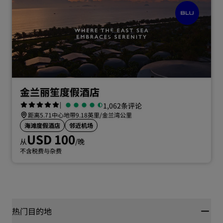
金兰丽笙度假酒店
|
1,062条评论
距离5.71中心地带9.18英里/金兰湾公里
海滩度假酒店
邻近机场
USD 100
从
/晚
不含税费与杂费
热门目的地