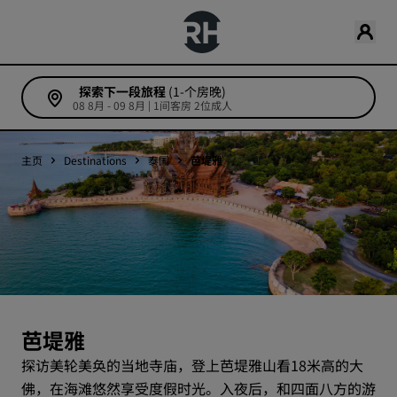
探索下一段旅程
(1-个房晚)
08 8月 - 09 8月 | 1间客房 2位成人
主页
Destinations
泰国
芭堤雅
芭堤雅
探访美轮美奂的当地寺庙，登上芭堤雅山看18米高的大
佛，在海滩悠然享受度假时光。入夜后，和四面八方的游