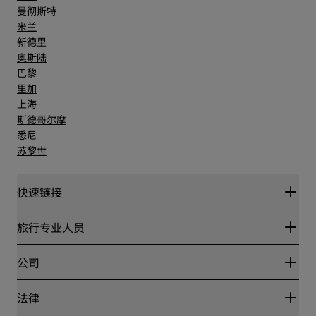
曼彻斯特
米兰
新德里
奥斯陆
巴黎
里加
上海
斯德哥尔摩
悉尼
苏黎世
快速链接
丽赏会
旅行专业人员
优惠在线价格保证
Blog
合作伙伴
公司
目的地
旅行社
新开和即将开业的酒店
丽笙酒店集团
法律
丽笙酒店集团APP
媒体