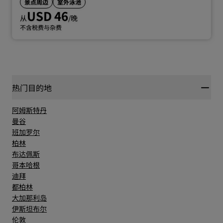
景点周边
室外泳池
USD 46
从
/晚
不含税费与杂费
热门目的地
阿姆斯特丹
曼谷
班加罗尔
柏林
布达佩斯
哥本哈根
迪拜
都柏林
大加那利岛
伊斯坦布尔
伦敦