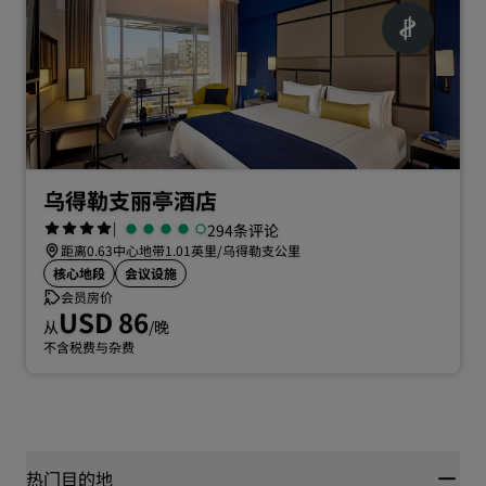
乌得勒支丽亭酒店
|
294条评论
距离0.63中心地带1.01英里/乌得勒支公里
核心地段
会议设施
会员房价
USD 86
从
/晚
不含税费与杂费
热门目的地