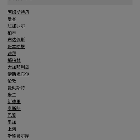
阿姆斯特丹
曼谷
班加罗尔
柏林
布达佩斯
哥本哈根
迪拜
都柏林
大加那利岛
伊斯坦布尔
伦敦
曼彻斯特
米兰
新德里
奥斯陆
巴黎
里加
上海
斯德哥尔摩