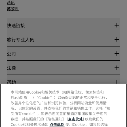
悉尼
苏黎世
快速链接
丽赏会
旅行专业人员
优惠在线价格保证
Blog
合作伙伴
公司
目的地
旅行社
新开和即将开业的酒店
丽笙酒店集团
法律
丽笙酒店集团APP
媒体
体育认证酒店
工作机会 RHG
隐私中心
帮助
家庭友好型酒店
工作机会 PPHE
法律声明
健康与安全
工作机会 EHL
本网站使用Cookie和相关技术（如网络信标、像素标签和
丽赏会条款和条件
消费者警示
The Club by RHG
Flash对象）（“Cookie”）以确保网站的正常和安全运行，
社交媒体
网站使用协议
联系方式
改善并个性化您的广告和浏览体验，分析网站流量和使用情
发展机会
数字无障碍
常见问题
况，记住您的设置，并支持我们的营销和销售工作。选择“接
责任经营
丽笙酒店集团品牌
现代奴隶制声明
网站地图
受所有cookie”，即表示您同意丽笙酒店集团收集关于您的
采购
数据，并按照我们的《隐私通知》 [
点击此处
] 以及我们的
Cookie和相关技术通知[
点击此处
]使用Cookie 。如果您选择