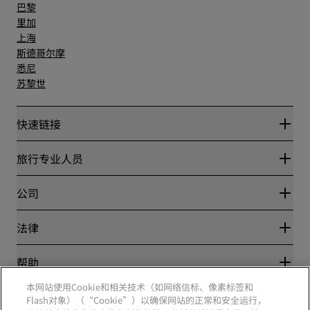
巴黎
里加
上海
斯德哥尔摩
悉尼
苏黎世
快速链接
丽赏会
旅行专业人员
优惠在线价格保证
Blog
合作伙伴
公司
目的地
旅行社
新开和即将开业的酒店
丽笙酒店集团
法律
丽笙酒店集团APP
媒体
体育认证酒店
工作机会 RHG
隐私中心
帮助
家庭友好型酒店
工作机会 PPHE
法律声明
健康与安全
工作机会 EHL
本网站使用Cookie和相关技术（如网络信标、像素标签和
丽赏会条款和条件
消费者警示
The Club by RHG
Flash对象）（“Cookie”）以确保网站的正常和安全运行，
社交媒体
网站使用协议
联系方式