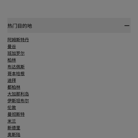
热门目的地
阿姆斯特丹
曼谷
班加罗尔
柏林
布达佩斯
哥本哈根
迪拜
都柏林
大加那利岛
伊斯坦布尔
伦敦
曼彻斯特
米兰
新德里
奥斯陆