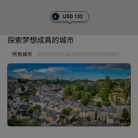
USD 132
探索梦想成真的城市
所有城市
A
B
C
D
E
F
G
H
I
J
K
L
M
N
O
P
Q
R
S
T
U
V
W
X
Y
Z
卢森堡
1 间酒店