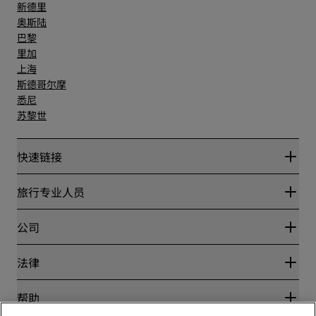
新德里
奥斯陆
巴黎
里加
上海
斯德哥尔摩
悉尼
苏黎世
快速链接
丽赏会
旅行专业人员
优惠在线价格保证
Blog
合作伙伴
公司
目的地
旅行社
新开和即将开业的酒店
丽笙酒店集团
法律
丽笙酒店集团APP
媒体
体育认证酒店
工作机会 RHG
隐私中心
帮助
家庭友好型酒店
工作机会 PPHE
法律声明
健康与安全