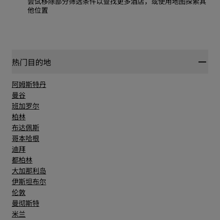
尝试移除部分筛选条件以查找更多酒店，或使用地图探索其
他位置
热门目的地
阿姆斯特丹
曼谷
班加罗尔
柏林
布达佩斯
哥本哈根
迪拜
都柏林
大加那利岛
伊斯坦布尔
伦敦
曼彻斯特
米兰