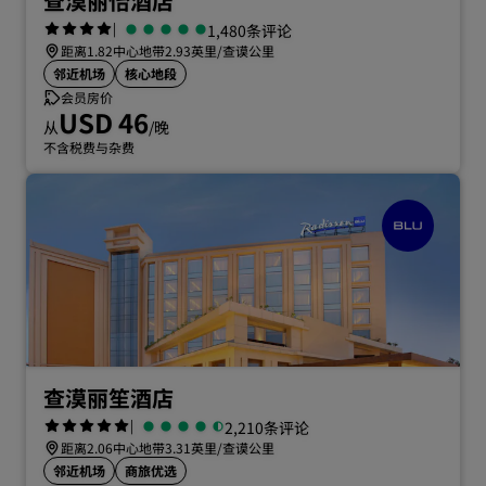
查漠丽怡酒店
|
1,480条评论
距离1.82中心地带2.93英里/查谟公里
邻近机场
核心地段
会员房价
USD 46
从
/晚
不含税费与杂费
查漠丽笙酒店
|
2,210条评论
距离2.06中心地带3.31英里/查谟公里
邻近机场
商旅优选