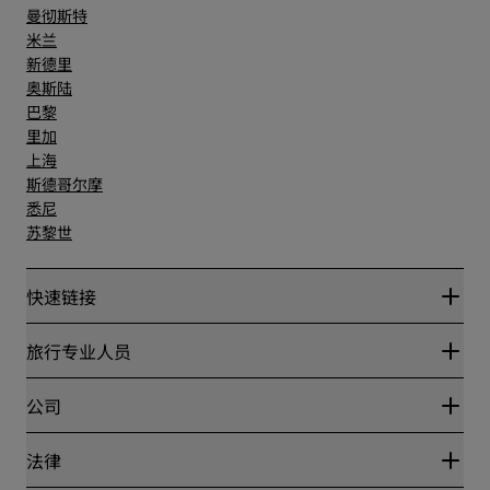
曼彻斯特
米兰
新德里
奥斯陆
巴黎
里加
上海
斯德哥尔摩
悉尼
苏黎世
快速链接
丽赏会
旅行专业人员
优惠在线价格保证
Blog
合作伙伴
公司
目的地
旅行社
新开和即将开业的酒店
丽笙酒店集团
法律
丽笙酒店集团APP
媒体