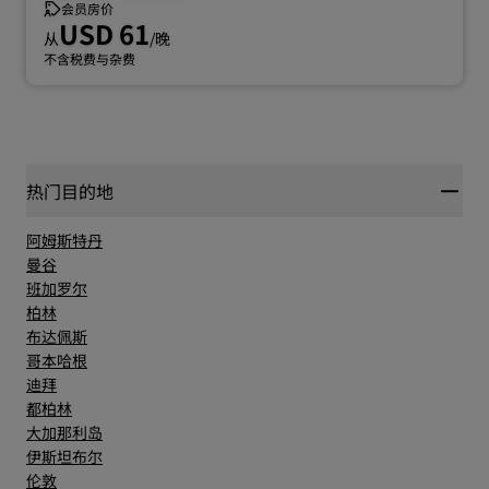
会员房价
USD 61
从
/晚
不含税费与杂费
热门目的地
阿姆斯特丹
曼谷
班加罗尔
柏林
布达佩斯
哥本哈根
迪拜
都柏林
大加那利岛
伊斯坦布尔
伦敦