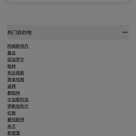
热门目的地
阿姆斯特丹
曼谷
班加罗尔
柏林
布达佩斯
哥本哈根
迪拜
都柏林
大加那利岛
伊斯坦布尔
伦敦
曼彻斯特
米兰
新德里