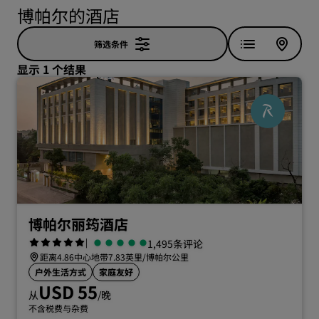
博帕尔的酒店
筛选条件
显示 1 个结果
博帕尔丽筠酒店
|
1,495条评论
距离4.86中心地带7.83英里/博帕尔公里
户外生活方式
家庭友好
USD 55
从
/晚
不含税费与杂费