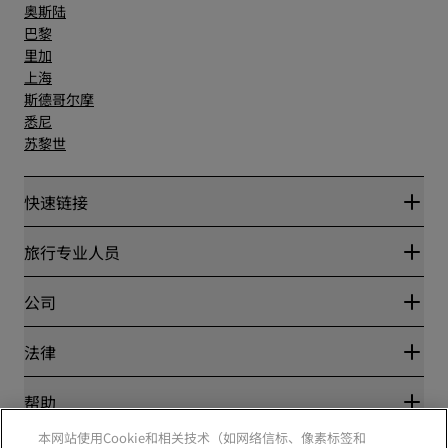
奥斯陆
巴黎
里加
上海
斯德哥尔摩
悉尼
苏黎世
快速链接
丽赏会
旅行专业人员
优惠在线价格保证
Blog
合作伙伴
公司
目的地
旅行社
新开和即将开业的酒店
丽笙酒店集团
法律
丽笙酒店集团APP
媒体
体育认证酒店
工作机会 RHG
隐私中心
帮助
家庭友好型酒店
工作机会 PPHE
法律声明
健康与安全
工作机会 EHL
本网站使用Cookie和相关技术（如网络信标、像素标签和
丽赏会条款和条件
消费者警示