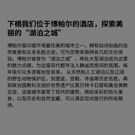
下榻我们位于博帕尔的酒店，探索美
丽的“湖泊之城”
博帕尔是印度环境最优美的城市之一，拥有如诗如画的自
然美景和众多名胜古迹，可为您带来独特非凡的文化体
验。博帕尔被誉为“湖泊之城”，两处大型湖泊成为这里
的魅力点缀，为这座现代都市注入静谧而悠闲的氛围，每
年吸引众多游客纷至沓来。 从天然和人工湖泊以及辽阔
的野生动物保护区，到堡垒、宫殿、寺庙等历史名胜，再
到联合国教科文组织世界遗产比莫贝特卡石窟和桑吉佛教
古迹，这座城市荟萃了现代的建筑、缤纷多彩的街头美
食，以及历史和自然宝藏，可以满足您对旅行的所有期
待。