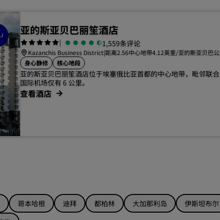
亚的斯亚贝巴丽笙酒店
|
1,559条评论
Kazanchis Business District
|
距离2.56中心地带4.12英里/亚的斯亚贝巴
身心静修
核心地段
亚的斯亚贝巴丽笙酒店位于埃塞俄比亚首都的中心地带，毗邻联合
国际机场仅有 6 公里。
查看酒店
哥本哈根
迪拜
都柏林
大加那利岛
伊斯坦布尔