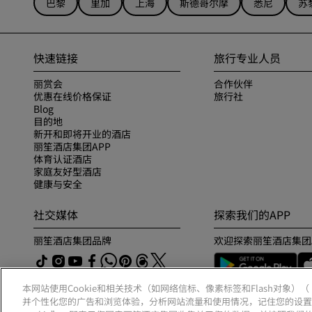
巴黎
里加
上海
斯德哥尔摩
悉尼
苏
快速链接
旅行专业人员
丽赏会
合作伙伴
优惠在线价格保证
旅行社
Blog
目的地
新开和即将开业的酒店
丽笙酒店集团APP
体育认证酒店
家庭友好型酒店
健康与安全
社交媒体
探索我们的APP
丽笙酒店集团品牌
欢迎探索丽笙酒店集团
本网站使用Cookie和相关技术（如网络信标、像素标签和Flash对象）
并个性化您的广告和浏览体验，分析网站流量和使用情况，记住您的设置