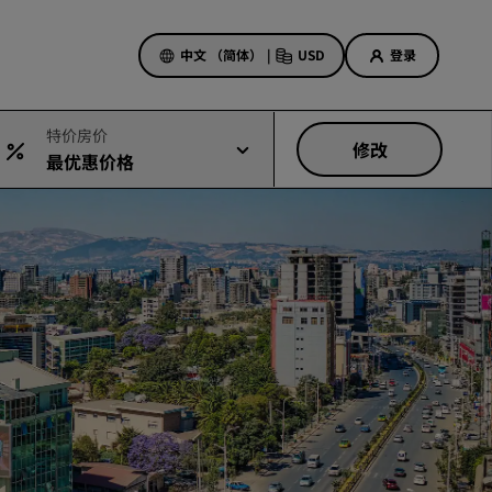
中文 （简体）
|
USD
登录
特价房价
修改
最优惠价格
酒店优惠
探索我们的优惠
美好的初遇，丰厚的奖励
当日特惠
提前预订
查看套餐
旅行灵感
家庭友好型酒店
Rad Pets