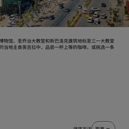
婚礼场地
环保酒店
体育团队住宿
商务旅客
博物馆、圣乔治大教堂和新巴洛克建筑地标圣三一大教堂
市中心酒店
的当地主食英吉拉中，品尝一杯上等的咖啡，或挑选一条
访问我们的博客
丽赏会
了解丽赏会
礼遇
如何使用积分
如何赚取积分
预订人员和策划人员
排序方法
距离