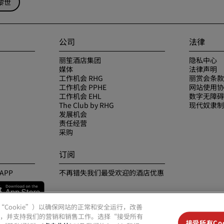
黎世
公司
法律
丽笙酒店集团
隐私中心
媒体
法律声明
工作机会 RHG
丽赏会条款
工作机会 PPHE
网站使用协
工作机会 EHL
数字无障碍
The Club by RHG
现代奴隶制
发展机会
责任经营
采购
订阅
APP
不再错失我们最受欢迎的酒店优惠
（“Cookie”）以确保网站的正常和安全运行，改善
，并支持我们的营销和销售工作。选择“接受所有
接受所有Coo