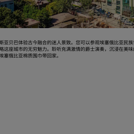
请求报价
活动目的地
行业方案
斯亚贝巴体验古今融合的迷人景致。您可以参观埃塞俄比亚民族
搜索航班
略这座城市的无穷魅力。聆听充满激情的爵士演奏，沉浸在美味
埃塞俄比亚棉质围巾带回家。
搜索航班
餐饮
搜索餐厅
数字服务
丽笙酒店集团应用程序