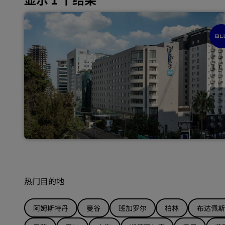
热门目的地
阿姆斯特丹
曼谷
班加罗尔
柏林
布达佩斯