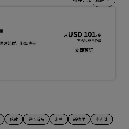
加入
公里
USD 101
从
/晚
不含税费与杂费
国建筑群，距离博莱
立即预订
伦敦
曼彻斯特
米兰
新德里
奥斯陆