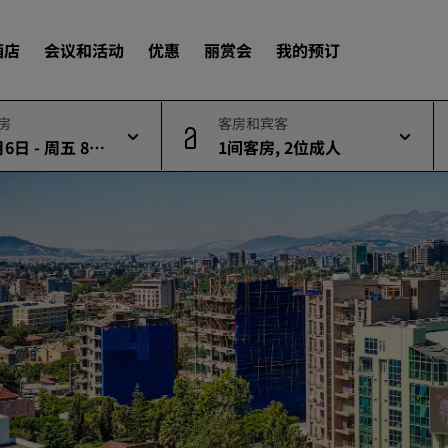
酒店
会议和活动
优惠
丽赏会
我的预订
退房
客房和宾客
6日 - 周五 8月
1间客房, 2位成人
查找酒店
目的地
度假酒店
服务式公寓
机场酒店
新开业和即将开业的酒店
会议和活动
探索丽笙会议
预订会议空间