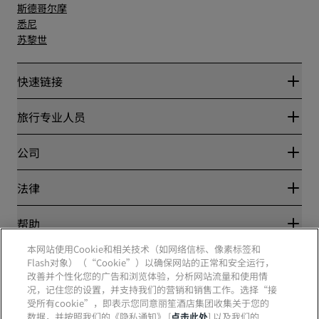
斯德哥尔摩
悉尼
苏黎世
快速链接
丽赏会
旅行专业人员
优惠在线价格保证
Blog
合作伙伴
公司
目的地
旅行社
新开和即将开业的酒店
丽笙酒店集团
法律
丽笙酒店集团APP
媒体
体育认证酒店
工作机会 RHG
隐私中心
帮助
家庭友好型酒店
工作机会 PPHE
法律声明
健康与安全
工作机会 EHL
本网站使用Cookie和相关技术（如网络信标、像素标签和
丽赏会条款和条件
消费者警示
The Club by RHG
Flash对象）（“Cookie”）以确保网站的正常和安全运行，
社交媒体
网站使用协议
联系方式
改善并个性化您的广告和浏览体验，分析网站流量和使用情
发展机会
数字无障碍
常见问题
况，记住您的设置，并支持我们的营销和销售工作。选择“接
责任经营
丽笙酒店集团品牌
现代奴隶制声明
网站地图
受所有cookie”，即表示您同意丽笙酒店集团收集关于您的
采购
数据，并按照我们的《隐私通知》 [
点击此处
] 以及我们的