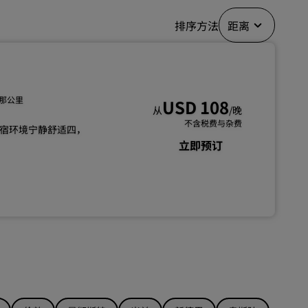
加入
排序方法
距离
拉那公里
USD 108
从
/晚
不含税费与杂费
宿环境宁静舒适四，
立即预订