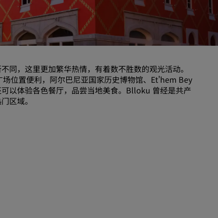
婚礼场地
环保酒店
体育团队住宿
商务旅客
所不同，这里更加繁华热情，有着数不胜数的观光活动。
市中心酒店
广场位置便利，阿尔巴尼亚国家历史博物馆、Et'hem Bey
访问我们的博客
以体验各色餐厅，品尝当地美食。Blloku 曾经是共产
热门区域。
丽赏会
了解丽赏会
礼遇
如何使用积分
如何赚取积分
预订人员和策划人员