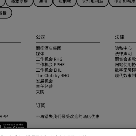
哥本哈根
迪拜
都柏林
大加那利岛
伊斯坦布尔
黎世
公司
法律
丽笙酒店集团
隐私中心
媒体
法律声明
工作机会 RHG
丽赏会条款
工作机会 PPHE
网站使用协
工作机会 EHL
数字无障碍
The Club by RHG
现代奴隶制
发展机会
责任经营
采购
订阅
APP
不再错失我们最受欢迎的酒店优惠