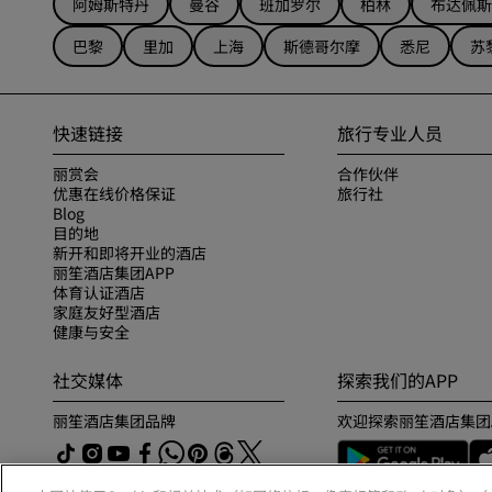
阿姆斯特丹
曼谷
班加罗尔
柏林
布达佩斯
巴黎
里加
上海
斯德哥尔摩
悉尼
苏
快速链接
旅行专业人员
丽赏会
合作伙伴
优惠在线价格保证
旅行社
Blog
目的地
新开和即将开业的酒店
丽笙酒店集团APP
体育认证酒店
家庭友好型酒店
健康与安全
社交媒体
探索我们的APP
丽笙酒店集团品牌
欢迎探索丽笙酒店集团