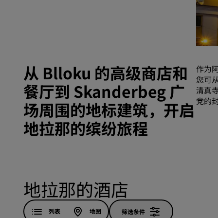
中国附属品牌
从 Blloku 的高级商店和
作为
您可从
餐厅到 Skanderbeg 广
清真寺
党的
场周围的地标建筑，开启
地拉那的缤纷旅程
地拉那的酒店
列表
地图
筛选条件