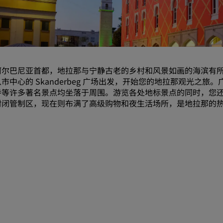
请求报价
活动目的地
行业方案
阿尔巴尼亚首都，地拉那与宁静古老的乡村和风景如画的海滨有
搜索航班
市中心的 Skanderbeg 广场出发，开始您的地拉那观光之旅。
等许多著名景点均坐落于周围。游览各处地标景点的同时，您还可
搜索航班
封闭管制区，现在则布满了高级购物和夜生活场所，是地拉那的
餐饮
搜索餐厅
数字服务
丽笙酒店集团应用程序