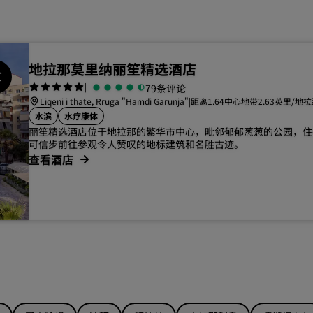
地拉那莫里纳丽笙精选酒店
|
79条评论
Liqeni i thate, Rruga "Hamdi Garunja"
|
距离1.64中心地带2.63英里/地
水滨
水疗康体
丽笙精选酒店位于地拉那的繁华市中心，毗邻郁郁葱葱的公园，住
可信步前往参观令人赞叹的地标建筑和名胜古迹。
查看酒店