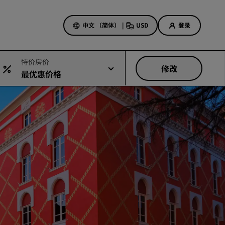
中文 （简体）
|
USD
登录
特价房价
修改
最优惠价格
酒店优惠
探索我们的优惠
美好的初遇，丰厚的奖励
当日特惠
提前预订
查看套餐
旅行灵感
家庭友好型酒店
Rad Pets