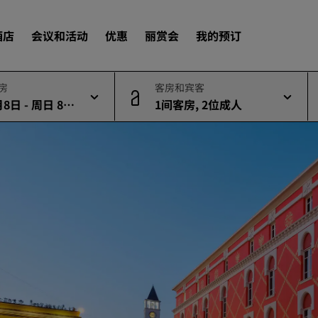
酒店
会议和活动
优惠
丽赏会
我的预订
退房
客房和宾客
8日 - 周日 8月
1间客房, 2位成人
查找酒店
目的地
度假酒店
服务式公寓
机场酒店
新开业和即将开业的酒店
会议和活动
探索丽笙会议
预订会议空间