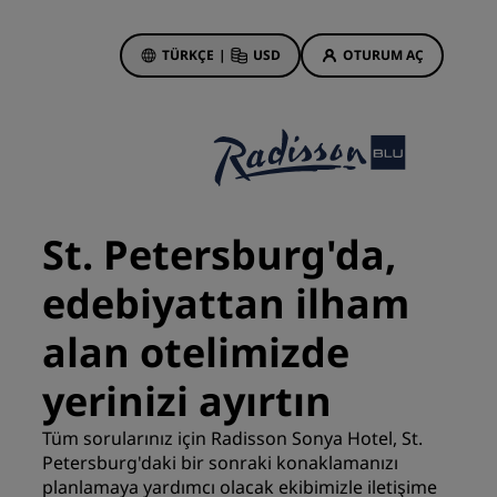
TÜRKÇE
|
USD
OTURUM AÇ
 Rewards
onlarım
Otel Fırsatları
Tekliflerimizi keşfedin
St. Petersburg'da,
İlk seferin büyüsü
edebiyattan ilham
Deals of the Day
Erken rezervasyon
alan otelimizde
Paketlerimize göz atın
yerinizi ayırtın
Seyahat fikirleri
Tüm sorularınız için Radisson Sonya Hotel, St.
Petersburg'daki bir sonraki konaklamanızı
Aile dostu oteller
din
planlamaya yardımcı olacak ekibimizle iletişime
Rad Pets