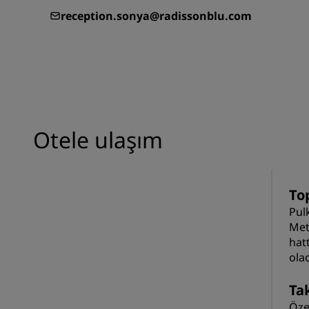
reception.sonya@radissonblu.com
Otele ulaşım
Top
Pul
Met
hat
olac
Tak
Öze