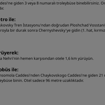
desi'ne giden 3 veya 8 numaralı troleybüse binebilirsiniz. 
ır.
ro ile:
kovsky Tren İstasyonu'ndan doğrudan Ploshchad Vosstaniya 
royla bir durak sonra Chernyshevsky'ye gidin (1. hat, kırmızı
rüyerek:
a Nehri'nin hemen karşısından otele 1,6 km yürüyün.
obüs ile:
somola Caddesi'nden Chaykovskogo Caddesi'ne giden 21 n
leybüse binin. Otel sadece 96 metre uzaklıktadır.