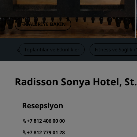
Çin'deki Bağlı Markalar
GALERIYE BAKIN
ikler
Toplantılar ve Etkinlikler
Fitness ve Sağlıkl
Radisson Sonya Hotel, St. 
Resepsiyon
+7 812 406 00 00
+7 812 779 01 28