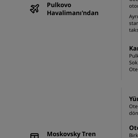
Pulkovo
oto
Havalimanı'ndan
Ayr
sta
tak
Kar
Pul
Sok
Ote
Yü
Ote
dön
Ot
Moskovsky Tren
Bir