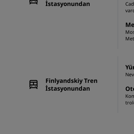
İstasyonundan
Cad
vard
Met
Mos
Met
Yü
Nev
Finlyandskiy Tren
İstasyonundan
Ot
Kom
tro