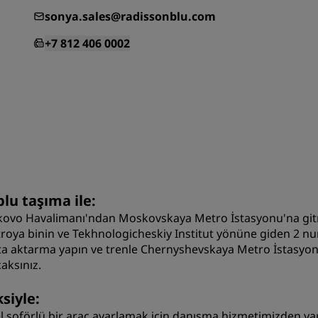
sonya.sales@radissonblu.com
+7 812 406 0002
lu taşıma ile:
kovo Havalimanı'ndan Moskovskaya Metro İstasyonu'na gitm
roya binin ve Tekhnologicheskiy Institut yönüne giden 2 numa
ta aktarma yapın ve trenle Chernyshevskaya Metro İstasyon
aksınız.
siyle:
l şoförlü bir araç ayarlamak için danışma hizmetimizden ya