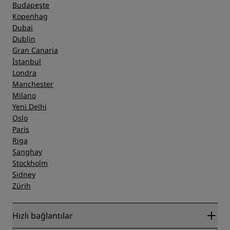
Budapeşte
Kopenhag
Dubai
Dublin
Gran Canaria
İstanbul
Londra
Manchester
Milano
Yeni Delhi
Oslo
Paris
Riga
Şanghay
Stockholm
Sidney
Zürih
Hızlı bağlantılar