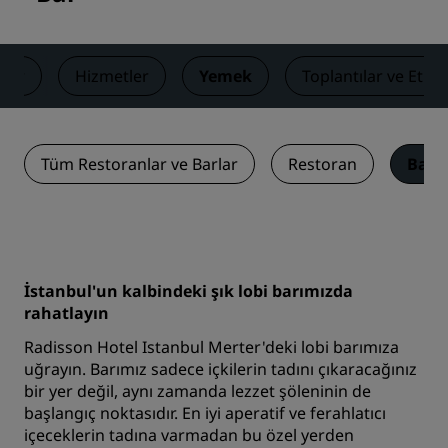
lar
Hizmetler
Yemek
Toplantılar ve Etkin
Tüm Restoranlar ve Barlar
Restoran
Bar
İstanbul'un kalbindeki şık lobi barımızda
rahatlayın
Radisson Hotel Istanbul Merter'deki lobi barımıza
uğrayın. Barımız sadece içkilerin tadını çıkaracağınız
bir yer değil, aynı zamanda lezzet şöleninin de
başlangıç noktasıdır. En iyi aperatif ve ferahlatıcı
içeceklerin tadına varmadan bu özel yerden