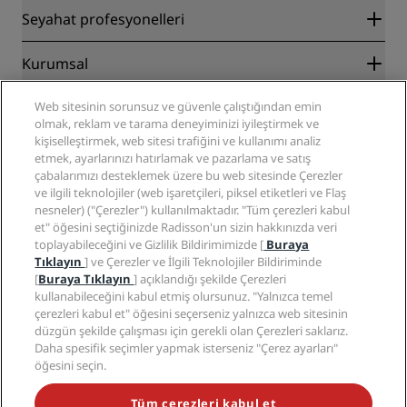
Radisson Rewards
Seyahat profesyonelleri
En İyi Çevrim İçi Fiyat Garantisi
Blog
İş Ortakları
Kurumsal
Destinasyonlar
Seyahat acenteleri
Yakında açılacak oteller
Radisson Hotel Group
Yasal
Web sitesinin sorunsuz ve güvenle çalıştığından emin
Radisson Hotels Uygulaması
Medya
olmak, reklam ve tarama deneyiminizi iyileştirmek ve
Sports Approved oteller
kişiselleştirmek, web sitesi trafiğini ve kullanımı analiz
Kariyer RHG
Gizlilik Merkezi
Yardım
Aile Dostu Oteller
etmek, ayarlarınızı hatırlamak ve pazarlama ve satış
Kariyer PPHE
Yasal bildirim
Sağlık ve Güvenlik
çabalarımızı desteklemek üzere bu web sitesinde Çerezler
EHL Kariyer
Radisson Rewards hüküm ve koşulları
Tüketici uyarıları
ve ilgili teknolojiler (web işaretçileri, piksel etiketleri ve Flaş
The Club by RHG
Sosyal medya
Site kullanım sözleşmesi
nesneler) ("Çerezler") kullanılmaktadır. "Tüm çerezleri kabul
İletişim
Geliştirme fırsatları
et" öğesini seçtiğinizde Radisson'un sizin hakkınızda veri
Dijital Erişilebilirlik
SSS
Radisson Hotels Markaları
Sorumlu İşletme
toplayabileceğini ve Gizlilik Bildirimimizde [
Buraya
Modern Kölelik Beyanı
Site haritası
Tıklayın
] ve Çerezler ve İlgili Teknolojiler Bildiriminde
Satın Alma
[
Buraya Tıklayın
] açıklandığı şekilde Çerezleri
kullanabileceğini kabul etmiş olursunuz. "Yalnızca temel
çerezleri kabul et" öğesini seçerseniz yalnızca web sitesinin
düzgün şekilde çalışması için gerekli olan Çerezleri saklarız.
Daha spesifik seçimler yapmak isterseniz "Çerez ayarları"
öğesini seçin.
POPÜLER KAMPANYALARIMIZI KAÇIRMAYIN
Tüm çerezleri kabul et