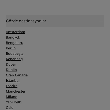
Gözde destinasyonlar
Amsterdam
Bangkok
Bengaluru
Berlin
Budapeşte
Kopenhag
Dubai
Dublin
Gran Canaria
İstanbul
Londra
Manchester
Milano
Yeni Delhi
Oslo