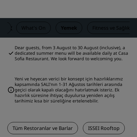
ler
What's On
Yemek
Fitness ve Sağlıklı
Dear guests, from 3 August to 30 August (inclusive), a
dedicated summer menu will be available daily at Casa
Sofia Restaurant. We look forward to welcoming you.
Yeni ve heyecan verici bir konsept için hazırlıklarımız
kapsamında SALI'nın 1-31 Ağustos tarihleri arasında
geçici olarak kapalı olacağını hatırlatmak isteriz. Ek
hazırlık süresine ihtiyaç duyulursa yeniden açılış
tarihimiz kısa bir süreliğine ertelenebilir.
Tüm Restoranlar ve Barlar
ISSEI Rooftop