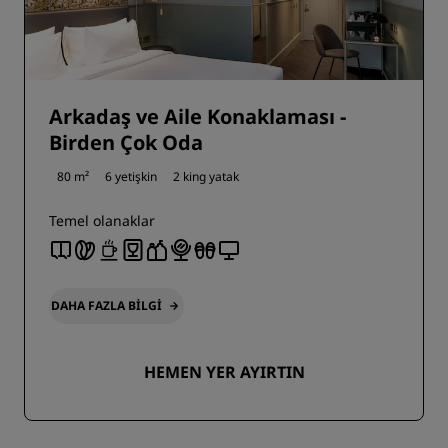
Arkadaş ve Aile Konaklaması -
Birden Çok Oda
80 m²
6 yetişkin
2 king yatak
Temel olanaklar
DAHA FAZLA BILGI
HEMEN YER AYIRTIN