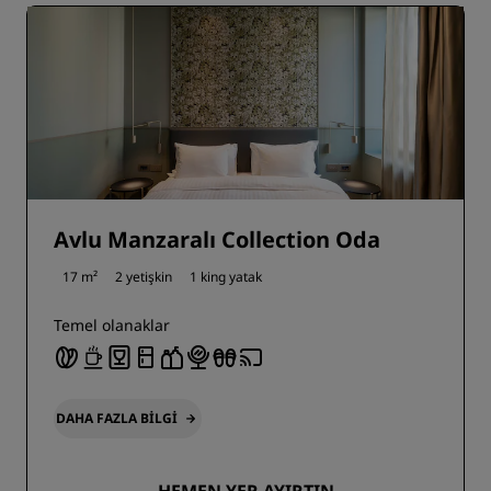
Avlu Manzaralı Collection Oda
17 m²
2 yetişkin
1 king yatak
Temel olanaklar
DAHA FAZLA BILGI