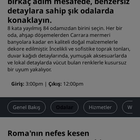
birkaç adım mesafede, benzersiz
detaylara sahip şık odalarda
konaklayın.
8 kata yayılmış 84 odamızdan birini seçin. Her bir
oda, ahşap döşemelerden Carrara mermeri
banyolara kadar en kaliteli doğal malzemelerle
dekore edilmiştir. İncelikli ve sofistike toprak tonları,
duvar kağıdı detaylarında, yumuşak aksesuarlarda
ve lokal detaylarda vücut bulan renklerle kusursuz
bir uyum yakalıyor.
Giriş
3:00pm
Çıkış
12:00pm
Genel Bakış
Odalar
Hizmetler
What
Roma'nın nefes kesen