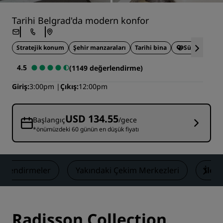
Tarihi Belgrad'da modern konfor
Stratejik konum
Şehir manzaraları
Tarihi bina
Sürdürülebil
4.5
(1149 değerlendirme)
Giriş
3:00pm
Çıkış
12:00pm
USD 134.55
Başlangıç
/gece
*önümüzdeki 60 günün en düşük fiyatı
erlendirmeler
Yakındaki Çekim Merkezleri
İlet
Radisson Collection