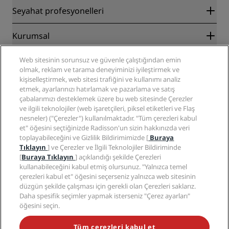
Radisson Rewards
Seyahat profesyonelleri
En İyi Çevrim İçi Fiyat Garantisi
Blog
İş Ortakları
Kurumsal
Destinasyonlar
Seyahat acenteleri
Yakında açılacak oteller
Radisson Hotel Group
Web sitesinin sorunsuz ve güvenle çalıştığından emin
Yasal
Radisson Hotels Uygulaması
olmak, reklam ve tarama deneyiminizi iyileştirmek ve
Medya
Sports Approved oteller
kişiselleştirmek, web sitesi trafiğini ve kullanımı analiz
Kariyer RHG
Gizlilik Merkezi
Yardım
Aile Dostu Oteller
etmek, ayarlarınızı hatırlamak ve pazarlama ve satış
Kariyer PPHE
Yasal bildirim
Sağlık ve Güvenlik
çabalarımızı desteklemek üzere bu web sitesinde Çerezler
EHL Kariyer
Radisson Rewards hüküm ve koşulları
ve ilgili teknolojiler (web işaretçileri, piksel etiketleri ve Flaş
Tüketici uyarıları
The Club by RHG
Sosyal medya
Site kullanım sözleşmesi
nesneler) ("Çerezler") kullanılmaktadır. "Tüm çerezleri kabul
İletişim
Geliştirme fırsatları
et" öğesini seçtiğinizde Radisson'un sizin hakkınızda veri
Dijital Erişilebilirlik
SSS
Radisson Hotels Markaları
Sorumlu İşletme
toplayabileceğini ve Gizlilik Bildirimimizde [
Buraya
Modern Kölelik Beyanı
Site haritası
Tıklayın
] ve Çerezler ve İlgili Teknolojiler Bildiriminde
Satın Alma
[
Buraya Tıklayın
] açıklandığı şekilde Çerezleri
kullanabileceğini kabul etmiş olursunuz. "Yalnızca temel
çerezleri kabul et" öğesini seçerseniz yalnızca web sitesinin
düzgün şekilde çalışması için gerekli olan Çerezleri saklarız.
Daha spesifik seçimler yapmak isterseniz "Çerez ayarları"
öğesini seçin.
POPÜLER KAMPANYALARIMIZI KAÇIRMAYIN
Tüm çerezleri kabul et