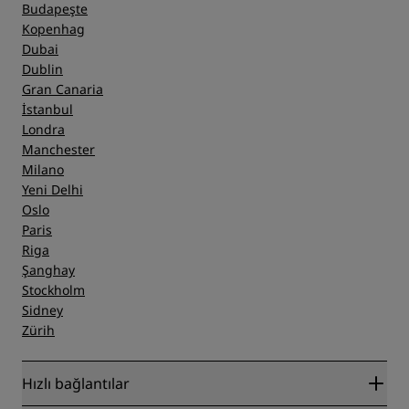
Budapeşte
Kopenhag
Dubai
Dublin
Gran Canaria
İstanbul
Londra
Manchester
Milano
Yeni Delhi
Oslo
Paris
Riga
Şanghay
Stockholm
Sidney
Zürih
Hızlı bağlantılar