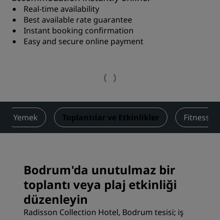
Real-time availability
Best available rate guarantee
Instant booking confirmation
Easy and secure online payment
Yemek
Toplantılar ve Etkinlikler
Fitness ve
Bodrum'da unutulmaz bir
toplantı veya plaj etkinliği
düzenleyin
Radisson Collection Hotel, Bodrum tesisi; iş