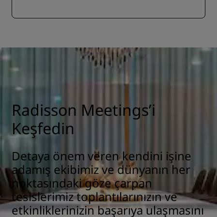
Radisson Meetings’i
Keşfedin
Detaya önem veren kendini işine
adamış ekibimiz ve dünyanın her
noktasındaki göze çarpan
tesislerimiz toplantılarınızın ve
etkinliklerinizin başarıya ulaşmasını