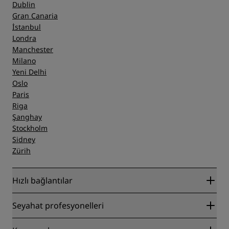
Dublin
Gran Canaria
İstanbul
Londra
Manchester
Milano
Yeni Delhi
Oslo
Paris
Riga
Şanghay
Stockholm
Sidney
Zürih
Hızlı bağlantılar
Radisson Rewards
Seyahat profesyonelleri
En İyi Çevrim İçi Fiyat Garantisi
Blog
İş Ortakları