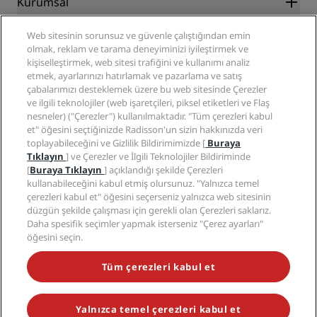
Kurumsal
Destinasyonlar
Seyahat acenteleri
Yakında açılacak oteller
Radisson Hotel Group
Yasal
Web sitesinin sorunsuz ve güvenle çalıştığından emin
Radisson Hotels Uygulaması
Medya
olmak, reklam ve tarama deneyiminizi iyileştirmek ve
Sports Approved oteller
kişiselleştirmek, web sitesi trafiğini ve kullanımı analiz
Kariyer RHG
Gizlilik Merkezi
Yardım
Aile Dostu Oteller
etmek, ayarlarınızı hatırlamak ve pazarlama ve satış
Kariyer PPHE
Yasal bildirim
Sağlık ve Güvenlik
çabalarımızı desteklemek üzere bu web sitesinde Çerezler
EHL Kariyer
Radisson Rewards hüküm ve koşulları
Tüketici uyarıları
ve ilgili teknolojiler (web işaretçileri, piksel etiketleri ve Flaş
The Club by RHG
Sosyal medya
Site kullanım sözleşmesi
nesneler) ("Çerezler") kullanılmaktadır. "Tüm çerezleri kabul
İletişim
Geliştirme fırsatları
et" öğesini seçtiğinizde Radisson'un sizin hakkınızda veri
Dijital Erişilebilirlik
SSS
Radisson Hotels Markaları
Sorumlu İşletme
toplayabileceğini ve Gizlilik Bildirimimizde [
Buraya
Modern Kölelik Beyanı
Site haritası
Tıklayın
] ve Çerezler ve İlgili Teknolojiler Bildiriminde
Satın Alma
[
Buraya Tıklayın
] açıklandığı şekilde Çerezleri
kullanabileceğini kabul etmiş olursunuz. "Yalnızca temel
çerezleri kabul et" öğesini seçerseniz yalnızca web sitesinin
düzgün şekilde çalışması için gerekli olan Çerezleri saklarız.
Daha spesifik seçimler yapmak isterseniz "Çerez ayarları"
öğesini seçin.
POPÜLER KAMPANYALARIMIZI KAÇIRMAYIN
Tüm çerezleri kabul et
Yalnızca temel çerezleri kabul et
© 2026 Radisson Hotel Group.
Tüm hakları saklıdır. RHG Radisson