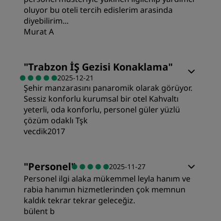
oluyor bu oteli tercih edislerim arasinda
Yer
diyebilirim...
Murat A
Temizlik
"
Trabzon İŞ Gezisi Konaklama
"
2025-12-21
Hizmet
Şehir manzarasını panaromik olarak görüyor.
Sessiz konforlu kurumsal bir otel Kahvaltı
yeterli, oda konforlu, personel güler yüzlü
çözüm odaklı Tşk
vecdik2017
Odalar
"
Personel
"
2025-11-27
Personel ilgi alaka mükemmel leyla hanım ve
Değer
rabia hanımın hizmetlerinden çok memnun
kaldık tekrar tekrar geleceğiz.
bülent b
Uyku Kalitesi