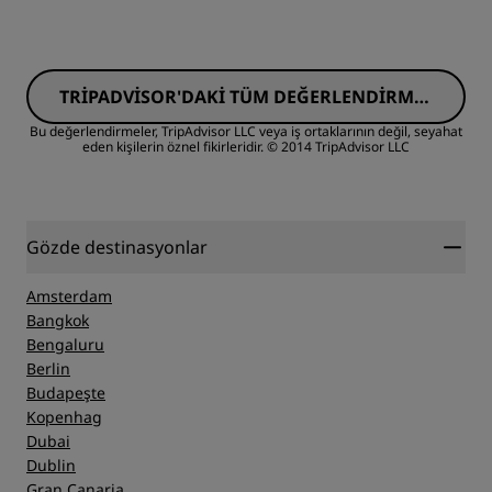
Değer
Yer
TRIPADVISOR'DAKI TÜM DEĞERLENDIRMEL
Yer
ERI GÖRÜN
Temizlik
Bu değerlendirmeler, TripAdvisor LLC veya iş ortaklarının değil, seyahat
eden kişilerin öznel fikirleridir.
© 2014 TripAdvisor LLC
Temizlik
Hizmet
Hizmet
Gözde destinasyonlar
Amsterdam
Bangkok
Bengaluru
Berlin
Budapeşte
Kopenhag
Dubai
Dublin
Gran Canaria