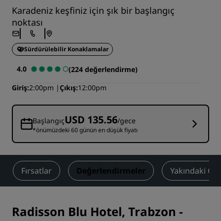
Karadeniz keşfiniz için şık bir başlangıç
noktası
Sürdürülebilir Konaklamalar
4.0
(224 değerlendirme)
Giriş
2:00pm
Çıkış
12:00pm
USD 135.56
Başlangıç
/gece
*önümüzdeki 60 günün en düşük fiyatı
Fırsatlar
Değerlendirmeler
Yakındaki Çe
Radisson Blu Hotel, Trabzon
-