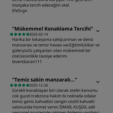
mutşaka tercih edeceğim otel.
EfeSrgn
"
Mükemmel Konaklama Tercihi
"
2026-02-14
Harika bir lokasyona sahip;orman ve deniz
manzarası ve temiz havası var.Eğitimli,kibar ve
güleryüzlü çalışanları olan mükemmel bir
otel,kesinlikle tavsiye ederim.
leventbaran111
Odalar
"
Temiz sakin manzaralı...
"
2025-12-26
Sürekli konaklayan biri olarak otelin konumu
Değer
cok guzel trabzona hakim bi noktada odalar
temiz genis kahvaltisi zengin cesitli kahvalti
Uyku Kalitesi
salonunda hizmet veren İSMAİL KUŞDiL adli
personel musteriyle yakinen ilgilenip yardimci