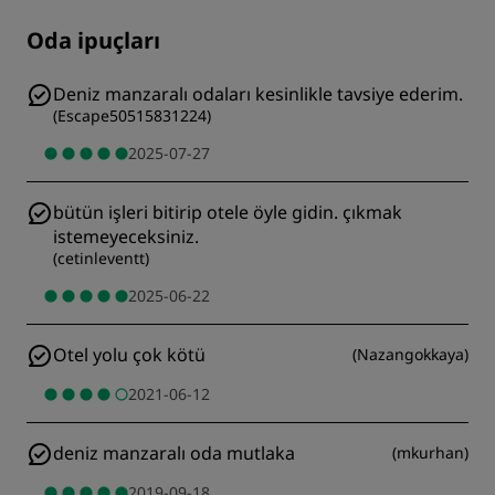
Oda ipuçları
Deniz manzaralı odaları kesinlikle tavsiye ederim.
(
Escape50515831224
)
2025-07-27
bütün işleri bitirip otele öyle gidin. çıkmak
istemeyeceksiniz.
(
cetinleventt
)
2025-06-22
Otel yolu çok kötü
(
Nazangokkaya
)
2021-06-12
deniz manzaralı oda mutlaka
(
mkurhan
)
2019-09-18