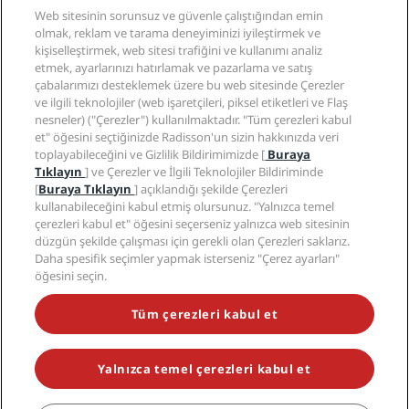
Yakında açılacak oteller
Radisson Hotel Group
Web sitesinin sorunsuz ve güvenle çalıştığından emin
Yasal
Radisson Hotels Uygulaması
olmak, reklam ve tarama deneyiminizi iyileştirmek ve
Medya
Sports Approved oteller
kişiselleştirmek, web sitesi trafiğini ve kullanımı analiz
Kariyer RHG
Gizlilik Merkezi
Yardım
Aile Dostu Oteller
etmek, ayarlarınızı hatırlamak ve pazarlama ve satış
Kariyer PPHE
Yasal bildirim
Sağlık ve Güvenlik
çabalarımızı desteklemek üzere bu web sitesinde Çerezler
EHL Kariyer
Radisson Rewards hüküm ve koşulları
ve ilgili teknolojiler (web işaretçileri, piksel etiketleri ve Flaş
Tüketici uyarıları
The Club by RHG
Sosyal medya
Site kullanım sözleşmesi
nesneler) ("Çerezler") kullanılmaktadır. "Tüm çerezleri kabul
İletişim
Geliştirme fırsatları
et" öğesini seçtiğinizde Radisson'un sizin hakkınızda veri
Dijital Erişilebilirlik
SSS
Radisson Hotels Markaları
Sorumlu İşletme
toplayabileceğini ve Gizlilik Bildirimimizde [
Buraya
Modern Kölelik Beyanı
Site haritası
Tıklayın
] ve Çerezler ve İlgili Teknolojiler Bildiriminde
Satın Alma
[
Buraya Tıklayın
] açıklandığı şekilde Çerezleri
kullanabileceğini kabul etmiş olursunuz. "Yalnızca temel
çerezleri kabul et" öğesini seçerseniz yalnızca web sitesinin
düzgün şekilde çalışması için gerekli olan Çerezleri saklarız.
Daha spesifik seçimler yapmak isterseniz "Çerez ayarları"
öğesini seçin.
POPÜLER KAMPANYALARIMIZI KAÇIRMAYIN
Tüm çerezleri kabul et
Yalnızca temel çerezleri kabul et
© 2026 Radisson Hotel Group.
Tüm hakları saklıdır. RHG Radisson
Hotel Group, Radisson, Radisson RED, Radisson Blu, Radisson Collection,
Radisson Individuals, Park Plaza, Park Inn, Country Inn & Suites, Prize by