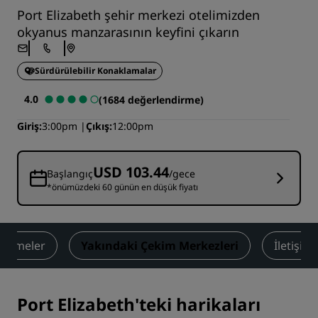
Port Elizabeth şehir merkezi otelimizden
okyanus manzarasının keyfini çıkarın
Sürdürülebilir Konaklamalar
4.0
(1684 değerlendirme)
Giriş
3:00pm
Çıkış
12:00pm
USD 103.44
Başlangıç
/gece
*önümüzdeki 60 günün en düşük fiyatı
dirmeler
Yakındaki Çekim Merkezleri
İletişim
Port Elizabeth'teki harikaları