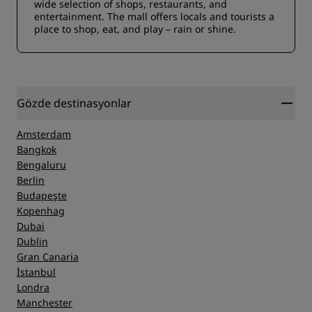
wide selection of shops, restaurants, and
entertainment. The mall offers locals and tourists a
place to shop, eat, and play – rain or shine.
Gözde destinasyonlar
Amsterdam
Bangkok
Bengaluru
Berlin
Budapeşte
Kopenhag
Dubai
Dublin
Gran Canaria
İstanbul
Londra
Manchester