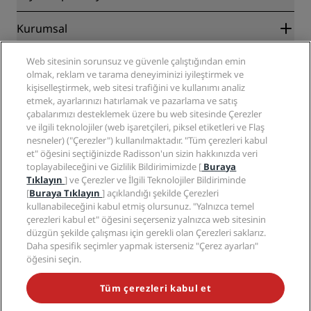
En İyi Çevrim İçi Fiyat Garantisi
Blog
İş Ortakları
Kurumsal
Destinasyonlar
Seyahat acenteleri
Yakında açılacak oteller
Radisson Hotel Group
Yasal
Web sitesinin sorunsuz ve güvenle çalıştığından emin
Radisson Hotels Uygulaması
Medya
olmak, reklam ve tarama deneyiminizi iyileştirmek ve
Sports Approved oteller
kişiselleştirmek, web sitesi trafiğini ve kullanımı analiz
Kariyer RHG
Gizlilik Merkezi
Yardım
Aile Dostu Oteller
etmek, ayarlarınızı hatırlamak ve pazarlama ve satış
Kariyer PPHE
Yasal bildirim
Sağlık ve Güvenlik
çabalarımızı desteklemek üzere bu web sitesinde Çerezler
EHL Kariyer
Radisson Rewards hüküm ve koşulları
Tüketici uyarıları
ve ilgili teknolojiler (web işaretçileri, piksel etiketleri ve Flaş
The Club by RHG
Sosyal medya
Site kullanım sözleşmesi
nesneler) ("Çerezler") kullanılmaktadır. "Tüm çerezleri kabul
İletişim
Geliştirme fırsatları
et" öğesini seçtiğinizde Radisson'un sizin hakkınızda veri
Dijital Erişilebilirlik
SSS
Radisson Hotels Markaları
Sorumlu İşletme
toplayabileceğini ve Gizlilik Bildirimimizde [
Buraya
Modern Kölelik Beyanı
Site haritası
Tıklayın
] ve Çerezler ve İlgili Teknolojiler Bildiriminde
Satın Alma
[
Buraya Tıklayın
] açıklandığı şekilde Çerezleri
kullanabileceğini kabul etmiş olursunuz. "Yalnızca temel
çerezleri kabul et" öğesini seçerseniz yalnızca web sitesinin
düzgün şekilde çalışması için gerekli olan Çerezleri saklarız.
Daha spesifik seçimler yapmak isterseniz "Çerez ayarları"
öğesini seçin.
POPÜLER KAMPANYALARIMIZI KAÇIRMAYIN
Tüm çerezleri kabul et