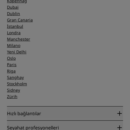
Kopenhag
Dubai
Dublin
Gran Canaria
İstanbul
Londra
Manchester
Milano
Yeni Delhi
Oslo
Paris
Riga
Şanghay
Stockholm
Sidney
Zürih
Hızlı bağlantılar
Radisson Rewards
Seyahat profesyonelleri