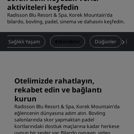
aktiviteleri keşfedin
Radisson Blu Resort & Spa, Korek Mountain'da
bilardo, bovling, padel, sinema ve dahasını keşfedin.
s ve Sağlıklı Yaşam
Etkinlikler
Düğünler
F
Otelimizde rahatlayın,
rekabet edin ve bağlantı
kurun
Radisson Blu Resort & Spa, Korek Mountain'da
eğlencenin dünyasına adım atın. Bovling
salonlarında skor yapmaktan padel
kortlarındaki dostluk maçlarına kadar herkese
uygun bir şeyler var. Bilardo oynayın, video