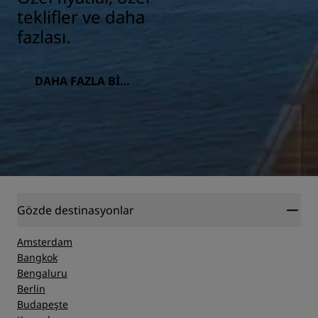
teklifler ve daha
fazlası.
DAHA FAZLA BILG
I
Gözde destinasyonlar
Amsterdam
Bangkok
Bengaluru
Berlin
Budapeşte