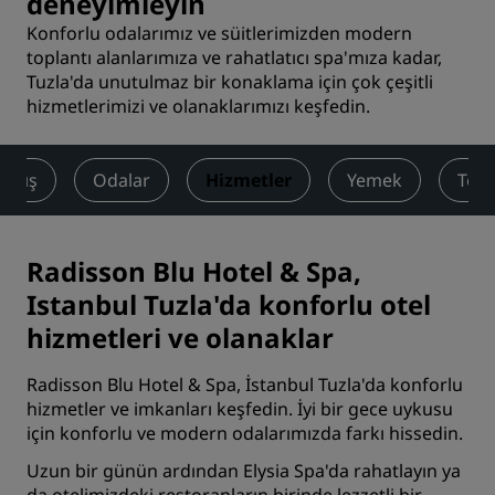
deneyimleyin
Konforlu odalarımız ve süitlerimizden modern
toplantı alanlarımıza ve rahatlatıcı spa'mıza kadar,
Tuzla'da unutulmaz bir konaklama için çok çeşitli
hizmetlerimizi ve olanaklarımızı keşfedin.
Bakış
Odalar
Hizmetler
Yemek
Topl
Radisson Blu Hotel & Spa,
Istanbul Tuzla'da konforlu otel
hizmetleri ve olanaklar
Radisson Blu Hotel & Spa, İstanbul Tuzla'da konforlu
hizmetler ve imkanları keşfedin. İyi bir gece uykusu
için konforlu ve modern
odalarımızda
farkı hissedin.
Uzun bir günün ardından
Elysia Spa
'da rahatlayın ya