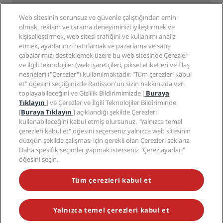
Destinasyonlar
Seyahat acenteleri
Yakında açılacak oteller
Radisson Hotel Group
Yasal
Web sitesinin sorunsuz ve güvenle çalıştığından emin
Radisson Hotels Uygulaması
Medya
olmak, reklam ve tarama deneyiminizi iyileştirmek ve
Sports Approved oteller
kişiselleştirmek, web sitesi trafiğini ve kullanımı analiz
Kariyer RHG
Gizlilik Merkezi
Yardım
Aile Dostu Oteller
etmek, ayarlarınızı hatırlamak ve pazarlama ve satış
Kariyer PPHE
Yasal bildirim
Sağlık ve Güvenlik
çabalarımızı desteklemek üzere bu web sitesinde Çerezler
EHL Kariyer
Radisson Rewards hüküm ve koşulları
Tüketici uyarıları
ve ilgili teknolojiler (web işaretçileri, piksel etiketleri ve Flaş
The Club by RHG
Sosyal medya
Site kullanım sözleşmesi
nesneler) ("Çerezler") kullanılmaktadır. "Tüm çerezleri kabul
İletişim
Geliştirme fırsatları
et" öğesini seçtiğinizde Radisson'un sizin hakkınızda veri
Dijital Erişilebilirlik
SSS
Radisson Hotels Markaları
Sorumlu İşletme
toplayabileceğini ve Gizlilik Bildirimimizde [
Buraya
Modern Kölelik Beyanı
Site haritası
Tıklayın
] ve Çerezler ve İlgili Teknolojiler Bildiriminde
Satın Alma
[
Buraya Tıklayın
] açıklandığı şekilde Çerezleri
kullanabileceğini kabul etmiş olursunuz. "Yalnızca temel
çerezleri kabul et" öğesini seçerseniz yalnızca web sitesinin
düzgün şekilde çalışması için gerekli olan Çerezleri saklarız.
Daha spesifik seçimler yapmak isterseniz "Çerez ayarları"
öğesini seçin.
POPÜLER KAMPANYALARIMIZI KAÇIRMAYIN
Tüm çerezleri kabul et
Yalnızca temel çerezleri kabul et
© 2026 Radisson Hotel Group.
Tüm hakları saklıdır. RHG Radisson
Hotel Group, Radisson, Radisson RED, Radisson Blu, Radisson Collection,