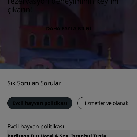
rezervasyon deneyiminin keyfini
çıkarın!
DAHA FAZLA BILGI
Sık Sorulan Sorular
Evcil hayvan politikası
Hizmetler ve olanaklar
Evcil hayvan politikası
Radisson Blu Hotel & Spa, Istanbul Tuzla