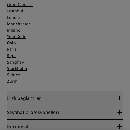
Gran Canaria
İstanbul
Londra
Manchester
Milano
Yeni Delhi
Oslo
Paris
Riga
Şanghay
Stockholm
Sidney
Zürih
Hızlı bağlantılar
Radisson Rewards
Seyahat profesyonelleri
En İyi Çevrim İçi Fiyat Garantisi
Blog
İş Ortakları
Kurumsal