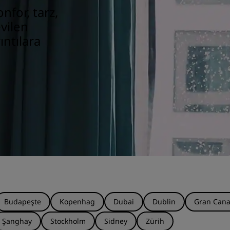
nfor, tarz,
vilen
ıntılara
Budapeşte
Kopenhag
Dubai
Dublin
Gran Cana
Şanghay
Stockholm
Sidney
Zürih