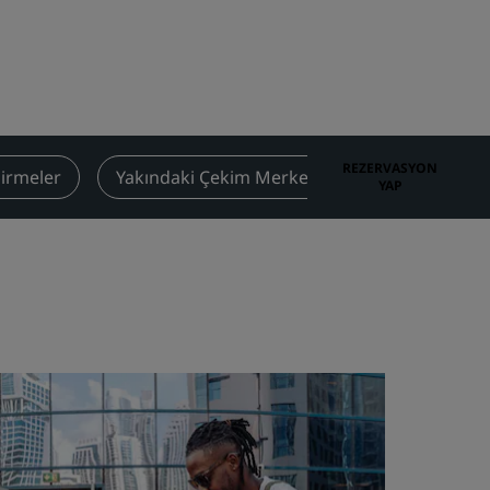
Düğün mekanları
Sürdürülebilir konaklamalar
Spor takımı konaklamaları
İş amaçlı seyahat eden
Şehir merkezi otelleri
REZERVASYON
irmeler
Yakındaki Çekim Merkezleri
İletişim
YAP
Blogumuzu ziyaret edin
Radisson Rewards
Radisson Rewards'u keşfedin
Avantajlar
Puanlar nasıl kullanılır?
Nasıl puan kazanılır?
Bookers and Planners
sı