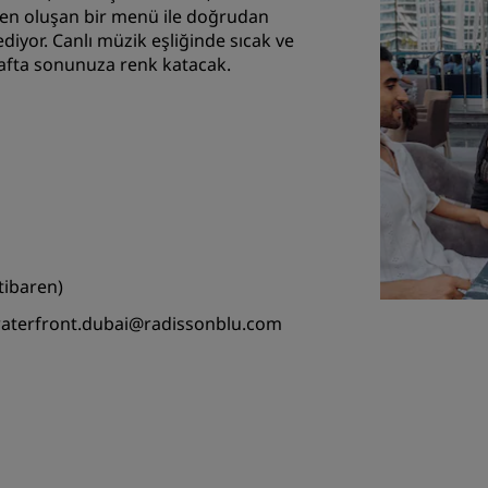
rden oluşan bir menü ile doğrudan
diyor. Canlı müzik eşliğinde sıcak ve
hafta sonunuza renk katacak.
tibaren)
ke.waterfront.dubai@radissonblu.com