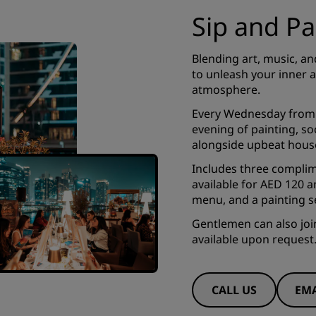
Sip and Pa
Blending art, music, an
to unleash your inner a
atmosphere.
Every Wednesday from 7
evening of painting, so
alongside upbeat house
Includes three complim
available for AED 120 a
menu, and a painting s
Gentlemen can also join
available upon request
CALL US
EMA