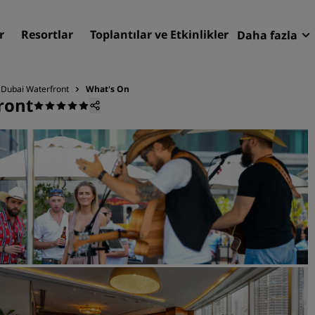
r
Resortlar
Toplantılar ve Etkinlikler
Daha fazla
Fırsatlar
Radisson
, Dubai Waterfront
What's On
ront
Rezervasy
Otelinizi bulun
Destinasyonlar
Resortlar
Hizmet verilen daireler
Havaalanı otelleri
Yeni & yakında kullanıma
sunulacak oteller
Toplantılar ve Etkinlikler
Radisson Meetings'i Keşfe