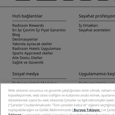
Hızlı bağlantılar
Seyahat profesyone
Radisson Rewards
İş Ortakları
En İyi Çevrim İçi Fiyat Garantisi
Seyahat acenteleri
Blog
Destinasyonlar
Yakında açılacak oteller
Radisson Hotels Uygulaması
Sports Approved oteller
Aile Dostu Oteller
Sağlık ve Güvenlik
Sosyal medya
Uygulamamızı keş
Radisson Hotels Markaları
Radisson Hotels uyg
keşfedin
Web sitesinin sorunsuz ve güvenle çalıştığından emin olmak, reklam ve
kişiselleştirmek, web sitesi trafiğini ve kullanımı analiz etmek, ayarları
desteklemek üzere bu web sitesinde Çerezler ve ilgili teknolojiler (web işa
("Çerezler") kullanılmaktadır. "Tüm çerezleri kabul et" öğesini seçtiğini
toplayabileceğini ve Gizlilik Bildirimimizde [
Buraya Tıklayın
] ve Çerez
Tıklayın
] açıklandığı şekilde Çerezleri kullanabileceğini kabul etmiş ol