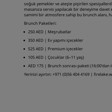
soğuk yemekler ve ateşte pişirilen spesiyalle
masanıza servis yapılacak bir deneyime davet e
samimi bir atmosfere sahip bu brunch alanı, 
Brunch Paketleri:
250 AED | Meşrubatlar
350 AED | Ev yapımı içecekler
525 AED | Premium içecekler
105 AED | Çocuklar (6–11 yaş)
AED 175 | Brunch sonrası paketi (16:00'dan i
Yerinizi ayırtın: +971 (0)56 404 4169 | firela