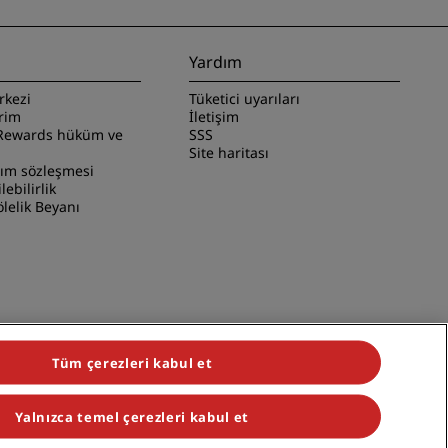
Yardım
rkezi
Tüketici uyarıları
irim
İletişim
Rewards hüküm ve
SSS
Site haritası
nım sözleşmesi
ilebilirlik
lelik Beyanı
Tüm çerezleri kabul et
Yalnızca temel çerezleri kabul et