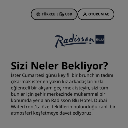
TÜRKÇE
|
USD
OTURUM AÇ
 Rewards
onlarım
Otel Fırsatları
Tekliflerimizi keşfedin
Sizi Neler Bekliyor?
İlk seferin büyüsü
Deals of the Day
İster Cumartesi günü keyifli bir brunch'ın tadını
çıkarmak ister en yakın kız arkadaşlarınızla
Erken rezervasyon
eğlenceli bir akşam geçirmek isteyin, sizi tüm
Paketlerimize göz atın
bunlar için şehir merkezinde mükemmel bir
konumda yer alan Radisson Blu Hotel, Dubai
Waterfront'ta özel tekliflerin bulunduğu canlı bir
Seyahat fikirleri
atmosferi keşfetmeye davet ediyoruz.
Aile dostu oteller
din
Rad Pets