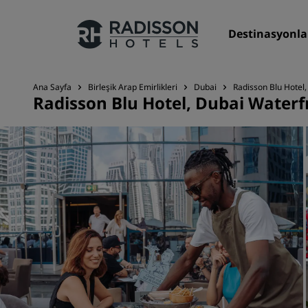
Destinasyonla
Ana Sayfa
Birleşik Arap Emirlikleri
Dubai
Radisson Blu Hotel
Radisson Blu Hotel, Dubai Waterf
Markalarımız
Radisson Hotels Markaları