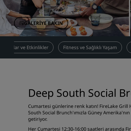
Çin'deki Bağlı Markalar
GALERIYE BAKIN
plantılar ve Etkinlikler
Fitness ve Sağlıklı Yaşam
Deep South Social B
Cumartesi günlerine renk katın! FireLake Grill 
South Social Brunch'ımızla Güney Amerika'nın l
getiriyor.
Her Cumartesi 12:30-16:00 saatleri arasında Fir