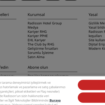
lleri
Kurumsal
Yasal
Radisson Hotel Group
Gizlilik Me
Medya
Yasal bild
Kariyer RHG
Radisson 
Kariyer PPHE
koşulları
EHL Kariyer
Site kulla
The Club by RHG
Dijital Eriş
Geliştirme fırsatları
Modern Kö
Sorumlu İşletme
Satın Alma
fedin
Abone olun
ulamasını
Popüler kampanyalarımızı
kaçırmayın
 tarama deneyiminizi iyileştirmek ve
nızı hatırlamak ve pazarlama ve satış çabalarımızı
retçileri, piksel etiketleri ve Flaş nesneler)
zde Radisson'un sizin hakkınızda veri
ler ve İlgili Teknolojiler Bildiriminde [
Buraya
ursunuz. "Yalnızca temel çerezleri kabul et"