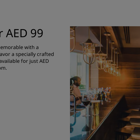
r AED 99
emorable with a
avor a specially crafted
ailable for just AED
pm.