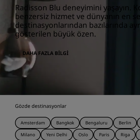
Radisson Blu deneyimini yaşayın. Ko
benzersiz hizmet ve dünyanın en se
destinasyonlarından bazılarında ayr
gösterilen büyük özen.
DAHA FAZLA BILGI
Gözde destinasyonlar
Amsterdam
Bangkok
Bengaluru
Berlin
Milano
Yeni Delhi
Oslo
Paris
Riga