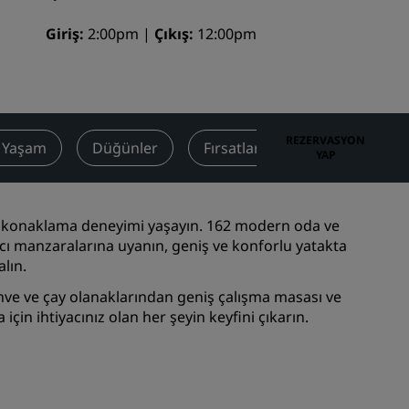
Düğün mekanları
Giriş
2:00pm
Çıkış
12:00pm
Sürdürülebilir konaklamalar
Spor takımı konaklamaları
İş amaçlı seyahat eden
Şehir merkezi otelleri
REZERVASYON
ı Yaşam
Düğünler
Fırsatlar
Değerlendirme
YAP
Blogumuzu ziyaret edin
Radisson Rewards
r konaklama deneyimi yaşayın. 162 modern oda ve
ıcı manzaralarına uyanın, geniş ve konforlu yatakta
Radisson Rewards'u keşfedin
alın.
Avantajlar
kahve ve çay olanaklarından geniş çalışma masası ve
Puanlar nasıl kullanılır?
çin ihtiyacınız olan her şeyin keyfini çıkarın.
Nasıl puan kazanılır?
Bookers and Planners
sı