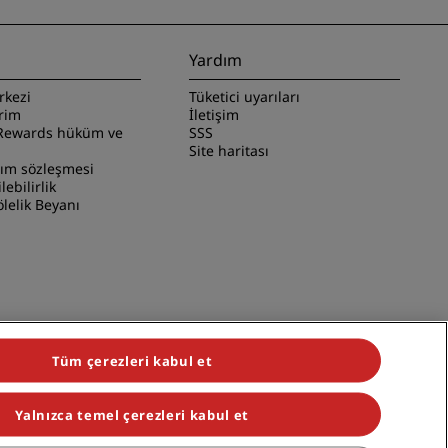
Yardım
rkezi
Tüketici uyarıları
irim
İletişim
Rewards hüküm ve
SSS
Site haritası
nım sözleşmesi
ilebilirlik
lelik Beyanı
Tüm çerezleri kabul et
Yalnızca temel çerezleri kabul et