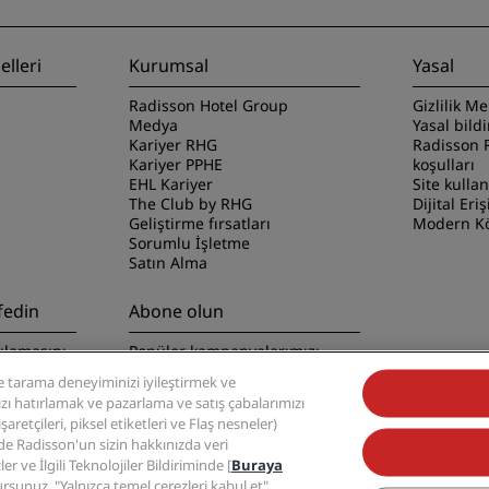
lleri
Kurumsal
Yasal
Radisson Hotel Group
Gizlilik Me
Medya
Yasal bild
Kariyer RHG
Radisson 
Kariyer PPHE
koşulları
EHL Kariyer
Site kulla
The Club by RHG
Dijital Eriş
Geliştirme fırsatları
Modern Kö
Sorumlu İşletme
Satın Alma
fedin
Abone olun
ulamasını
Popüler kampanyalarımızı
kaçırmayın
 tarama deneyiminizi iyileştirmek ve
nızı hatırlamak ve pazarlama ve satış çabalarımızı
retçileri, piksel etiketleri ve Flaş nesneler)
zde Radisson'un sizin hakkınızda veri
ler ve İlgili Teknolojiler Bildiriminde [
Buraya
ursunuz. "Yalnızca temel çerezleri kabul et"