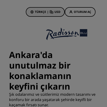
TÜRKÇE
|
USD
OTURUM AÇ
 Rewards
onlarım
Otel Fırsatları
Tekliflerimizi keşfedin
Ankara'da
İlk seferin büyüsü
unutulmaz bir
Deals of the Day
Erken rezervasyon
konaklamanın
Paketlerimize göz atın
keyfini çıkarın
Seyahat fikirleri
Şık odalarımız ve süitlerimiz modern tasarımı ve
konforu bir arada yaşatarak şehirde keyifli bir
Aile dostu oteller
din
kaçamak fırsatı sunar.
Rad Pets