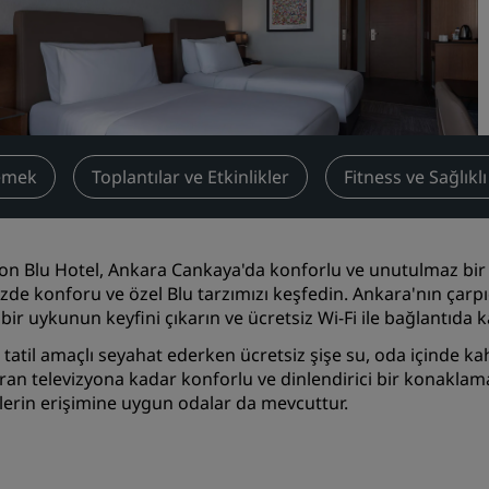
Toplantı odası rezerve edin
Fiyat Teklifi İsteyin
Etkinlik Destinasyonları
Sektör Çözümleri
emek
Toplantılar ve Etkinlikler
Fitness ve Sağlıkl
Uçuş ara
Uçuş ara
on Blu Hotel, Ankara Cankaya'da konforlu ve unutulmaz bi
Yemek
izde konforu ve özel Blu tarzımızı keşfedin. Ankara'nın çarp
bir uykunun keyfini çıkarın ve ücretsiz Wi-Fi ile bağlantıda k
Search for a restaurant
a tatil amaçlı seyahat ederken ücretsiz şişe su, oda içinde 
ran televizyona kadar konforlu ve dinlendirici bir konaklama i
Dijital Hizmetler
ilerin erişimine uygun odalar da mevcuttur.
Radisson Hotels Uygulama