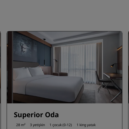
Superior Oda
28 m²
3 yetişkin
1 çocuk (0-12)
1 king yatak