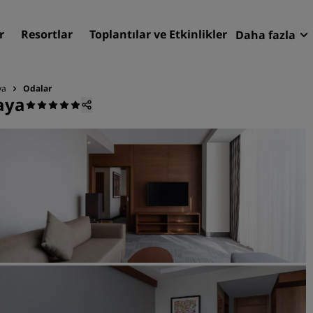
r
Resortlar
Toplantılar ve Etkinlikler
Daha fazla
Fırsatlar
Radisson
ya
Odalar
aya
Rezervasy
Otelinizi bulun
Destinasyonlar
Resortlar
Hizmet verilen daireler
Havaalanı otelleri
Yeni & yakında kullanıma
sunulacak oteller
Toplantılar ve Etkinlikler
Radisson Meetings'i Keşfe