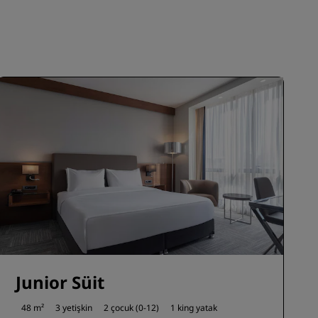
KATIL
Junior Süit
48 m²
3 yetişkin
2 çocuk (0-12)
1 king yatak