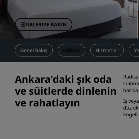
Çin'deki Bağlı Markalar
GALERIYE BAKIN
Genel Bakış
Odalar
Hizmetler
Y
Ankara'daki şık oda
Radiss
süitim
ve süitlerde dinlenin
harika 
ve rahatlayın
İş vey
düz ek
Engell