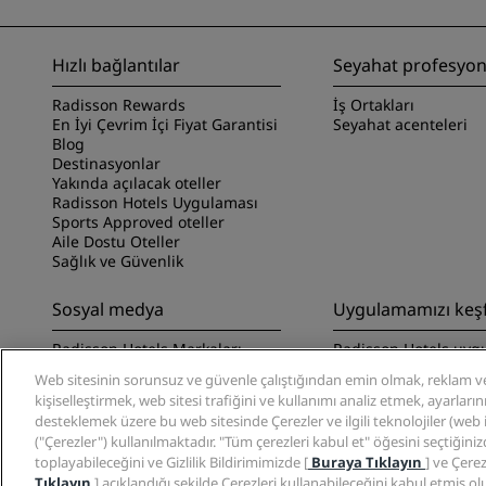
Hızlı bağlantılar
Seyahat profesyone
Radisson Rewards
İş Ortakları
En İyi Çevrim İçi Fiyat Garantisi
Seyahat acenteleri
Blog
Destinasyonlar
Yakında açılacak oteller
Radisson Hotels Uygulaması
Sports Approved oteller
Aile Dostu Oteller
Sağlık ve Güvenlik
Sosyal medya
Uygulamamızı keş
Radisson Hotels Markaları
Radisson Hotels uyg
keşfedin
Web sitesinin sorunsuz ve güvenle çalıştığından emin olmak, reklam ve
kişiselleştirmek, web sitesi trafiğini ve kullanımı analiz etmek, ayarları
desteklemek üzere bu web sitesinde Çerezler ve ilgili teknolojiler (web işa
("Çerezler") kullanılmaktadır. "Tüm çerezleri kabul et" öğesini seçtiğini
toplayabileceğini ve Gizlilik Bildirimimizde [
Buraya Tıklayın
] ve Çerez
Tıklayın
] açıklandığı şekilde Çerezleri kullanabileceğini kabul etmiş ol